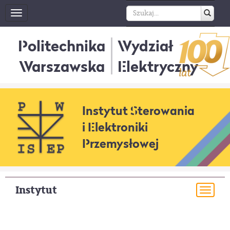
Toggle
navigation
Politechnika
Wydział
Warszawska
Elektryczny
Instytut Sterowania
i Elektroniki
Przemysłowej
Instytut
Togg
navi