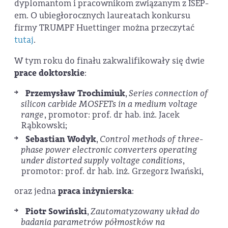
dyplomantom i pracownikom związanym z ISEP-
em. O ubiegłorocznych laureatach konkursu
firmy TRUMPF Huettinger można przeczytać
tutaj
.
W tym roku do finału zakwalifikowały się dwie
prace doktorskie
:
Przemysław Trochimiuk
,
Series connection of
silicon carbide MOSFETs in a medium voltage
range
, promotor: prof. dr hab. inż. Jacek
Rąbkowski;
Sebastian Wodyk
,
Control methods of three-
phase power electronic converters operating
under distorted supply voltage conditions
,
promotor: prof. dr hab. inż. Grzegorz Iwański,
oraz jedna
praca inżynierska
:
Piotr Sowiński
,
Zautomatyzowany układ do
badania parametrów półmostków na