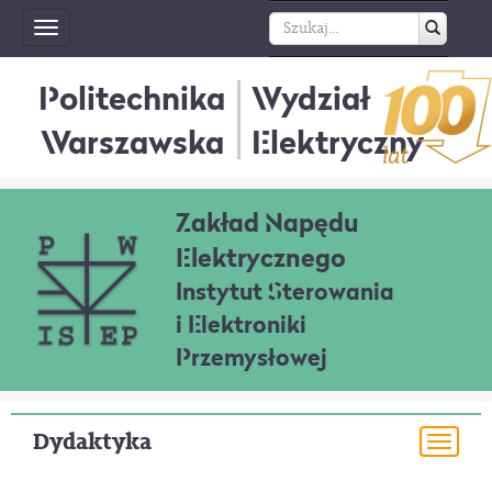
Toggle
navigation
Politechnika
Wydział
Warszawska
Elektryczny
Zakład Napędu
Elektrycznego
Instytut Sterowania
i Elektroniki
Przemysłowej
Dydaktyka
Togg
navi