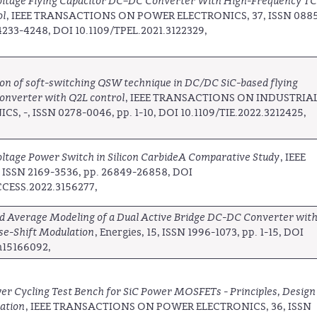
ltage Flying Capacitor DC–DC Converter With High-Frequency T
ol
, IEEE TRANSACTIONS ON POWER ELECTRONICS, 37, ISSN 088
4233-4248, DOI 10.1109/TPEL.2021.3122329,
ion of soft-switching QSW technique in DC/DC SiC-based flying
converter with Q2L control
, IEEE TRANSACTIONS ON INDUSTRIA
S, -, ISSN 0278-0046, pp. 1-10, DOI 10.1109/TIE.2022.3212425,
tage Power Switch in Silicon CarbideA Comparative Study
, IEEE
, ISSN 2169-3536, pp. 26849-26858, DOI
CCESS.2022.3156277,
d Average Modeling of a Dual Active Bridge DC-DC Converter wit
se-Shift Modulation
, Energies, 15, ISSN 1996-1073, pp. 1-15, DOI
n15166092,
er Cycling Test Bench for SiC Power MOSFETs - Principles, Design
ation
, IEEE TRANSACTIONS ON POWER ELECTRONICS, 36, ISSN