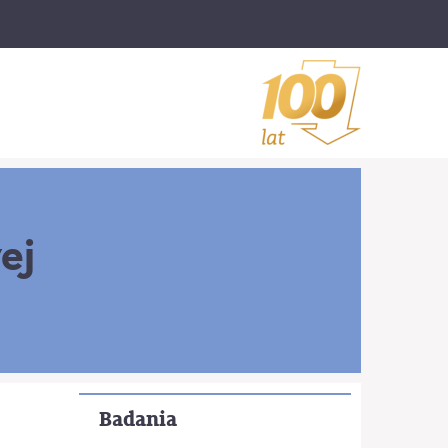
ej
Badania