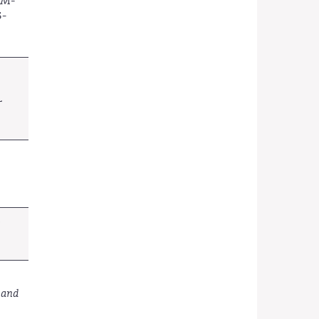
CM-
5-
L
h
 and