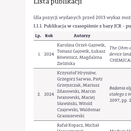
Lista publikacji
(dla pozycji wydanych przed 2013 wykaz moż
I.1.1. Publikacja w czasopiśmie z bazy JCR - 
Lp.
Rok
Autorzy
Karolina Orzeł-Gajowik,
The Ohm-az
Tomasz Gajowik, Łukasz
1.
2024
device (and
Rówienicz, Magdalena
CHEMICAL, 
Zielińska
Krzysztof Hryniów,
Grzegorz Sarwas, Piotr
Grzejszczak, Mariusz
Badania al
Zdanowski, Marcin
2.
2024
stałego z i
Iwanowski, Maciej
2097, pp. 2
Sławiński, Witold
Czajewski, Waldemar
Graniszewski
Rafał Kopacz, Michał