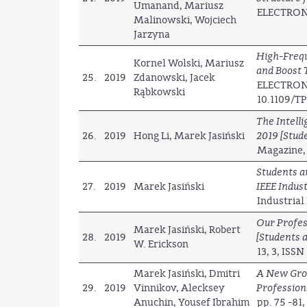
Umanand, Mariusz
ELECTRONI
Malinowski, Wojciech
Jarzyna
High-Frequ
Kornel Wolski, Mariusz
and Boost
25.
2019
Zdanowski, Jacek
ELECTRONI
Rąbkowski
10.1109/T
The Intell
26.
2019
Hong Li, Marek Jasiński
2019 [Stud
Magazine, 
Students a
27.
2019
Marek Jasiński
IEEE Indus
Industrial
Our Profe
Marek Jasiński, Robert
28.
2019
[Students 
W. Erickson
13, 3, ISS
Marek Jasiński, Dmitri
A New Grow
29.
2019
Vinnikov, Alecksey
Profession
Anuchin, Yousef Ibrahim
pp. 75 -81,