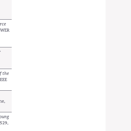
urce
OWER
r
f the
IEEE
ne,
Young
4529,