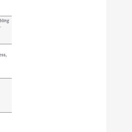
bling
-
ess,