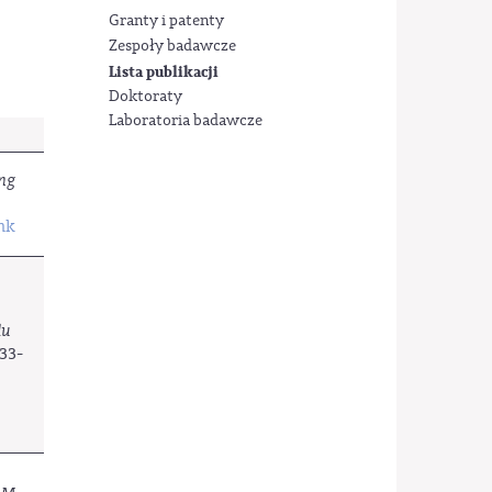
Granty i patenty
Zespoły badawcze
Lista publikacji
Doktoraty
Laboratoria badawcze
ing
ink
du
033-