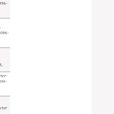
1996-
h
2096-
5,
rter-
nces-
ector