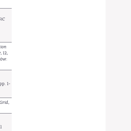
SiC
tion
 12,
rów:
p. 1-
Grid
,
l