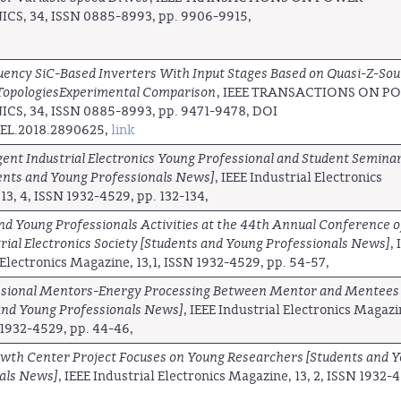
CS, 34, ISSN 0885-8993, pp. 9906-9915,
ency SiC-Based Inverters With Input Stages Based on Quasi-Z-So
 TopologiesExperimental Comparison
, IEEE TRANSACTIONS ON P
CS, 34, ISSN 0885-8993, pp. 9471-9478, DOI
PEL.2018.2890625,
link
igent Industrial Electronics Young Professional and Student Semina
ents and Young Professionals News]
, IEEE Industrial Electronics
13, 4, ISSN 1932-4529, pp. 132-134,
nd Young Professionals Activities at the 44th Annual Conference o
trial Electronics Society [Students and Young Professionals News]
, 
 Electronics Magazine, 13,1, ISSN 1932-4529, pp. 54-57,
ssional Mentors-Energy Processing Between Mentor and Mentees
and Young Professionals News]
, IEEE Industrial Electronics Magazi
N 1932-4529, pp. 44-46,
th Center Project Focuses on Young Researchers [Students and 
als News]
, IEEE Industrial Electronics Magazine, 13, 2, ISSN 1932-