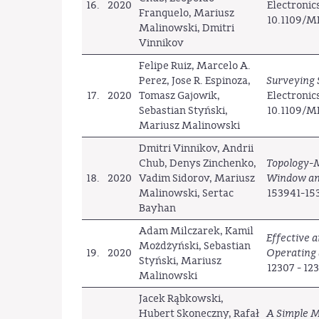
16.
2020
Electronic
Franquelo, Mariusz
10.1109/M
Malinowski, Dmitri
Vinnikov
Felipe Ruiz, Marcelo A.
Perez, Jose R. Espinoza,
Surveying 
17.
2020
Tomasz Gajowik,
Electronic
Sebastian Styński,
10.1109/M
Mariusz Malinowski
Dmitri Vinnikov, Andrii
Chub, Denys Zinchenko,
Topology-
18.
2020
Vadim Sidorov, Mariusz
Window and
Malinowski, Sertac
153941-15
Bayhan
Adam Milczarek, Kamil
Effective 
Możdżyński, Sebastian
19.
2020
Operating 
Styński, Mariusz
12307 - 12
Malinowski
Jacek Rąbkowski,
Hubert Skoneczny, Rafał
A Simple 