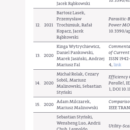
10.3390/e
Jacek Rąbkowski
Bartosz Lasek,
Przemysław
Parasitic-
12.
2021
Trochimiuk, Rafał
Power MO
Kopacz, Jacek
10.3390/a
Rąbkowski
Kinga Wytrychiewicz,
Commentary
Daniel Pankowski,
of Current
13.
2020
Marek Jasiński, Andrzej
ISSN 1942-
Mariusz Fal
4,
link
Michał Rolak, Cezary
Efficiency
Soból, Mariusz
14.
2020
Parallel
, 
Malinowski, Sebastian
1, DOI 10.
Styński
Adam Milczarek,
Comparison
15.
2020
Mariusz Malinowski
IEEE TRAN
Sebastian Styński,
Wensheng Luo, Andrii
Utility-Sc
Chub, Leopoldo