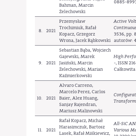
0885-8993
Bahman, Marcin
Żelechowski
Przemysław
Active Vol
Trochimiuk, Rafał
Continuou
8.
2021
Kopacz, Grzegorz
3536, pp. 
Wrona, Jacek Rąbkowski
autorów: 4
Sebastian Bąba, Wojciech
Gajewski, Marek
High Perfo
9.
2021
Jasiński, Marcin
-, ISSN 21
Żelechowski, Marian
Całkowita 
Kaźmierkowski
Alvaro Carreno,
Marcelo Perez, Carlos
Configurat
10.
2021
Baier, Alex Huang,
Transform
Sanjay Rajendran,
Mariusz Malinowski
Rafał Kopacz, Michał
All-SiC AN
Harasimczuk, Bartosz
11.
2021
Various M
Lasek, Rafał Miśkiewicz,