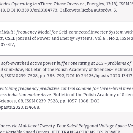
iodes Operating in aThree-Phase Inverter
, Energies, 13(18), ISSN 
1-18, DOI 10.3390/en13184773, Całkowita liczba autorów: 5,
al Multi-frequency Model for Grid-connected Inverter System wit
ct
, CSEE Journal of Power and Energy Systems, Vol.6., No.2, ISSN 
307-317,
soft-switched active power buffer operating at ZCS – problems of
nd shut-dow
, Bulletin of the Polish Academy of Sciences-Technical
68, ISSN 0239-7528, pp. 785-792, DOI 10.24425/bpasts.2020.13417
witching frequency predictive control scheme for three-level inve
less induction motor drive
, Bulletin of the Polish Academy of Scie
Sciences, 68, ISSN 0239-7528, pp. 1057-1068, DOI
bpasts.2020.134668,
oncetric Multilevel Twenty-Four Sided Polygonal Voltage Space V
for Variable Speed Drives
, IEEE TRANSACTIONS ON POWER