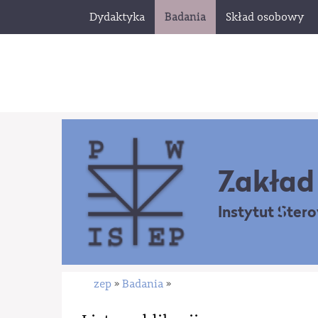
Dydaktyka
Badania
Skład osobowy
Zakład 
Instytut Ster
zep
Badania
»
»