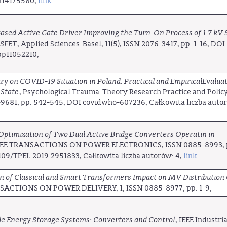
n14175580,
link
Based Active Gate Driver Improving the Turn-On Process of 1.7 kV 
SFET
, Applied Sciences-Basel, 11(5), ISSN 2076-3417, pp. 1-16, DOI
pp11052210,
 on COVID-19 Situation in Poland: Practical and EmpiricalEvalua
 State
, Psychological Trauma-Theory Research Practice and Policy,
9681, pp. 542-545, DOI covidwho-607236, Całkowita liczba auto
 Optimization of Two Dual Active Bridge Converters Operatin in
IEEE TRANSACTIONS ON POWER ELECTRONICS, ISSN 0885-8993, p
1109/TPEL.2019.2951833, Całkowita liczba autorów: 4,
link
 of Classical and Smart Transformers Impact on MV Distribution 
SACTIONS ON POWER DELIVERY, 1, ISSN 0885-8977, pp. 1-9,
ale Energy Storage Systems: Converters and Control
, IEEE Industria