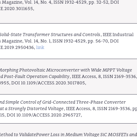
s Magazine, Vol. 14, No. 4, ISSN 1932-4529, pp. 32-52, DOI
IE.2020.3011655,
Solid-State Transformer Structures and Controls
, IEEE Industrial
s Magazine, Vol. 14, No. 1, ISSN 1932-4529, pp. 56-70, DOI
IE.2019.2950436,
link
Morphing Photovoltaic Microconverter with Wide MPPT Voltage
 Post-Fault Operation Capability
, IEEE Access, 8, ISSN 2169-3536,
3955, DOI 10.1109/ACCESS.2020.3017805,
and Simple Control of Grid-Connected Three-Phase Converter
at a Strongly Distorted Voltage
, IEEE Access, 8, ISSN 2169-3536, p
315, DOI 10.1109/ACCESS.2020.2965727,
Method to ValidatePower Loss in Medium Voltage SiC MOSFETs an