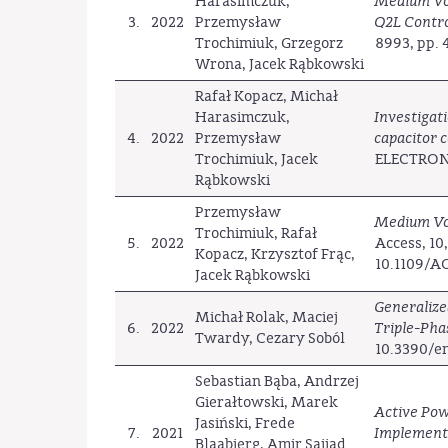
Harasimczuk,
Medium Vo
3.
2022
Przemysław
Q2L Contr
Trochimiuk, Grzegorz
8993, pp. 
Wrona, Jacek Rąbkowski
Rafał Kopacz, Michał
Harasimczuk,
Investigat
4.
2022
Przemysław
capacitor 
Trochimiuk, Jacek
ELECTRONIC
Rąbkowski
Przemysław
Medium Vol
Trochimiuk, Rafał
5.
2022
Access, 10
Kopacz, Krzysztof Frąc,
10.1109/A
Jacek Rąbkowski
Generalize
Michał Rolak, Maciej
6.
2022
Triple-Pha
Twardy, Cezary Soból
10.3390/e
Sebastian Bąba, Andrzej
Gierałtowski, Marek
Active Pow
Jasiński, Frede
7.
2021
Implement
Blaabjerg, Amir Sajjad