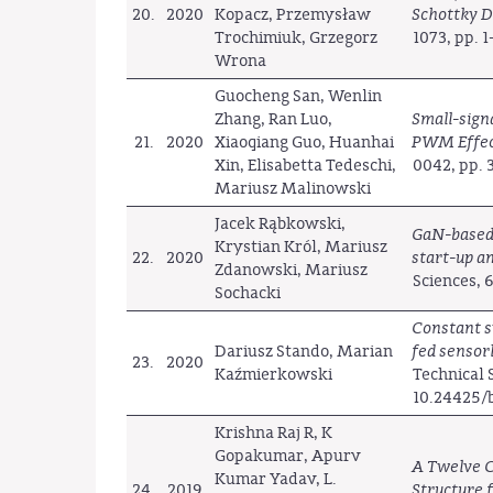
20.
2020
Kopacz, Przemysław
Schottky D
Trochimiuk, Grzegorz
1073, pp. 
Wrona
Guocheng San, Wenlin
Zhang, Ran Luo,
Small-sign
21.
2020
Xiaoqiang Guo, Huanhai
PWM Effe
Xin, Elisabetta Tedeschi,
0042, pp. 
Mariusz Malinowski
Jacek Rąbkowski,
GaN-based 
Krystian Król, Mariusz
22.
2020
start-up a
Zdanowski, Mariusz
Sciences, 
Sochacki
Constant s
Dariusz Stando, Marian
fed sensor
23.
2020
Kaźmierkowski
Technical 
10.24425/
Krishna Raj R, K
Gopakumar, Apurv
A Twelve C
Kumar Yadav, L.
24.
2019
Structure 