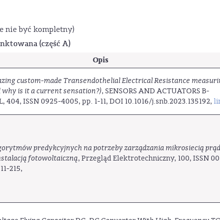
e nie być kompletny)
punktowana (część A)
Opis
ing custom-made Transendothelial Electrical Resistance measur
 why is it a current sensation?)
, SENSORS AND ACTUATORS B-
404, ISSN 0925-4005, pp. 1-11, DOI 10.1016/j.snb.2023.135192,
l
gorytmów predykcyjnych na potrzeby zarządzania mikrosiecią prą
nstalacją fotowoltaiczną
, Przegląd Elektrotechniczny, 100, ISSN 0
11-215,