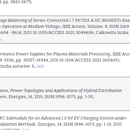
, pp. 2661-2675,
tage Balancing of Series-Connected 1.7 kV/325 A SiC MOSFETs Ena
s Operation at Medium Voltage
, IEEE Access, Volume: 9, ISSN 2169
8604 - 8614, DOI 10.1109/ACCESS.2021.3049606, Całkowita liczba
,
rmance Power Supplies for Plasma Materials Processing
, IEEE Acc
69-3536, pp. 19327-19344, DOI 10.1109/ACCESS.2021.3054051,
liczba autorów: 5,
link
ions, Power Topologies and Applications of Hybrid Distribution
ers
, Energies, 14, 1215, ISSN 1996-1073, pp. 1-35,
PC Submodule for an Advanced 1.5 kV EV Charging System under
odulation Methods
, Energies, 14, ISSN 1996-1073, pp. 1-15, DOI