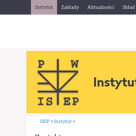
Instytut
Zakłady
Aktualności
Skład
Instytu
ISEP
Instytut
»
»