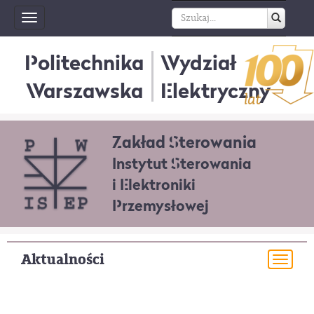
Toggle
navigation
Politechnika
Wydział
Warszawska
Elektryczny
Zakład Sterowania
Instytut Sterowania
i Elektroniki
Przemysłowej
Aktualności
Togg
navi