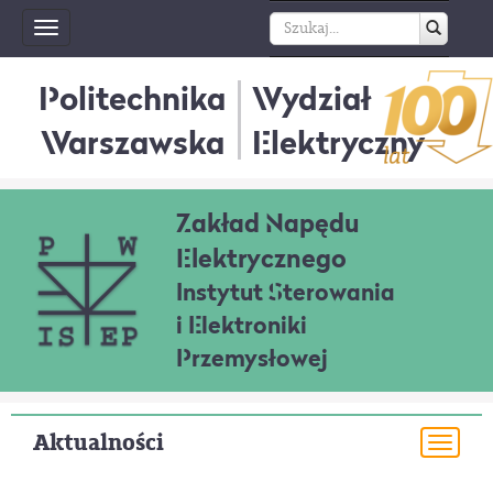
Toggle
navigation
Politechnika
Wydział
Warszawska
Elektryczny
Zakład Napędu
Elektrycznego
Instytut Sterowania
i Elektroniki
Przemysłowej
Aktualności
Togg
navi