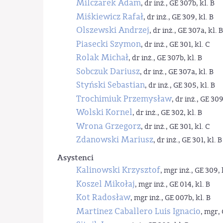
Milczarek Adam
, dr inż., GE 307b, kl. B
Miśkiewicz Rafał
, dr inż., GE 309, kl. B
Olszewski Andrzej
, dr inż., GE 307a, kl. B
Piasecki Szymon
, dr inż., GE 301, kl. C
Rolak Michał
, dr inż., GE 307b, kl. B
Sobczuk Dariusz
, dr inż., GE 307a, kl. B
Styński Sebastian
, dr inż., GE 305, kl. B
Trochimiuk Przemysław
, dr inż., GE 309
Wolski Kornel
, dr inż., GE 302, kl. B
Wrona Grzegorz
, dr inż., GE 301, kl. C
Zdanowski Mariusz
, dr inż., GE 301, kl. B
Asystenci
Kalinowski Krzysztof
, mgr inż., GE 309, 
Koszel Mikołaj
, mgr inż., GE 014, kl. B
Kot Radosław
, mgr inż., GE 007b, kl. B
Martinez Caballero Luis Ignacio
, mgr, 