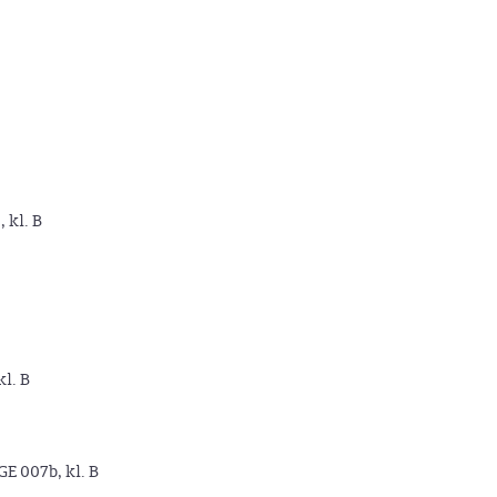
, kl. B
kl. B
GE 007b, kl. B