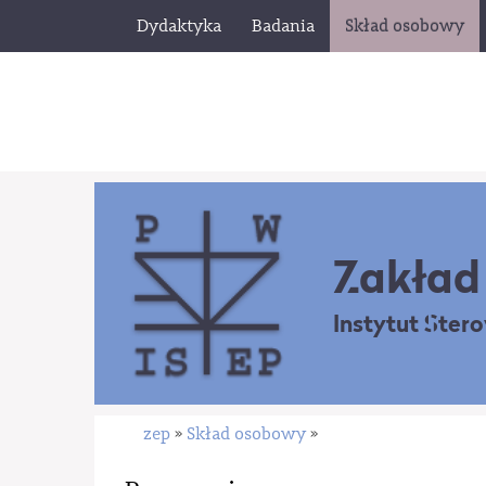
Dydaktyka
Badania
Skład osobowy
Zakład 
Instytut Ster
zep
Skład osobowy
»
»