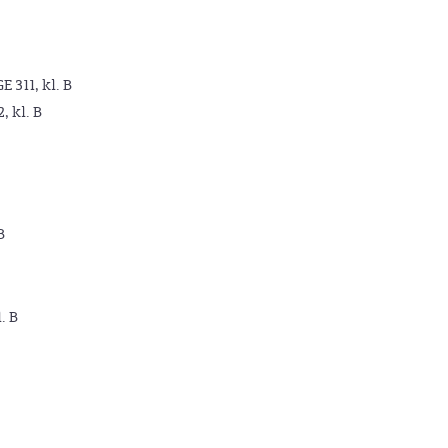
GE 311, kl. B
2, kl. B
B
. B