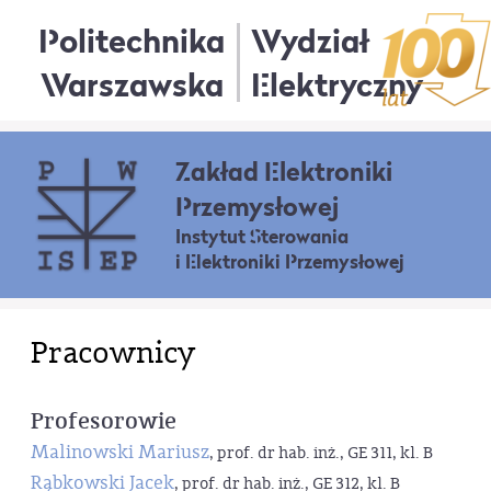
Politechnika
Wydział
Warszawska
Elektryczny
Zakład Elektroniki
Przemysłowej
Instytut Sterowania
i Elektroniki Przemysłowej
Pracownicy
Profesorowie
Malinowski Mariusz
, prof. dr hab. inż., GE 311, kl. B
Rąbkowski Jacek
, prof. dr hab. inż., GE 312, kl. B