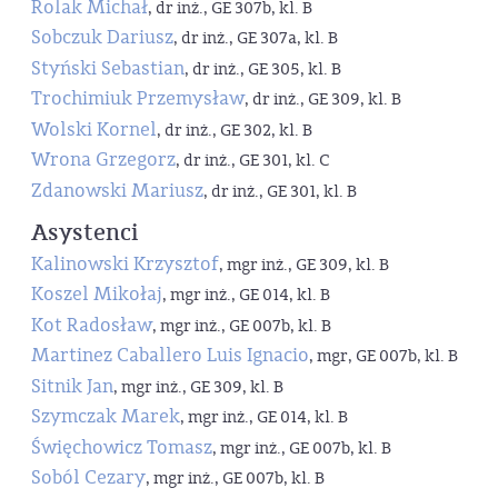
Rolak Michał
, dr inż., GE 307b, kl. B
Sobczuk Dariusz
, dr inż., GE 307a, kl. B
Styński Sebastian
, dr inż., GE 305, kl. B
Trochimiuk Przemysław
, dr inż., GE 309, kl. B
Wolski Kornel
, dr inż., GE 302, kl. B
Wrona Grzegorz
, dr inż., GE 301, kl. C
Zdanowski Mariusz
, dr inż., GE 301, kl. B
Asystenci
Kalinowski Krzysztof
, mgr inż., GE 309, kl. B
Koszel Mikołaj
, mgr inż., GE 014, kl. B
Kot Radosław
, mgr inż., GE 007b, kl. B
Martinez Caballero Luis Ignacio
, mgr, GE 007b, kl. B
Sitnik Jan
, mgr inż., GE 309, kl. B
Szymczak Marek
, mgr inż., GE 014, kl. B
Święchowicz Tomasz
, mgr inż., GE 007b, kl. B
Soból Cezary
, mgr inż., GE 007b, kl. B