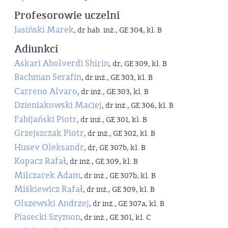
Profesorowie uczelni
Jasiński Marek
, dr hab. inż., GE 304, kl. B
Adiunkci
Askari Abolverdi Shirin
, dr, GE 309, kl. B
Bachman Serafin
, dr inż., GE 303, kl. B
Carreno Alvaro
, dr inż., GE 303, kl. B
Dzieniakowski Maciej
, dr inż., GE 306, kl. B
Fabijański Piotr
, dr inż., GE 301, kl. B
Grzejszczak Piotr
, dr inż., GE 302, kl. B
Husev Oleksandr
, dr, GE 307b, kl. B
Kopacz Rafał
, dr inż., GE 309, kl. B
Milczarek Adam
, dr inż., GE 307b, kl. B
Miśkiewicz Rafał
, dr inż., GE 309, kl. B
Olszewski Andrzej
, dr inż., GE 307a, kl. B
Piasecki Szymon
, dr inż., GE 301, kl. C