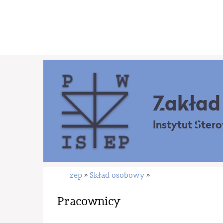
Zakład 
Instytut Ster
zep
Skład osobowy
»
»
Pracownicy