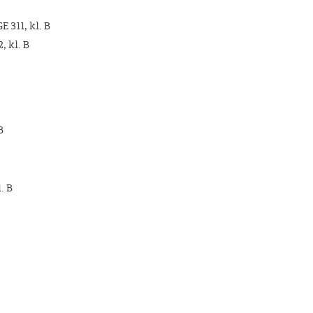
GE 311, kl. B
2, kl. B
B
. B