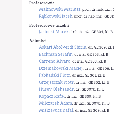
Profesorowie
Malinowski Mariusz
, prof. dr hab. inż., 
Rąbkowski Jacek
, prof. dr hab. inż., GE 31
Profesorowie uczelni
Jasiński Marek
, dr hab. inż., GE 304, kl. B
Adiunkci
Askari Abolverdi Shirin
, dr, GE 309, kl. 
Bachman Serafin
, dr inż., GE 303, kl. B
Carreno Alvaro
, dr inż., GE 303, kl. B
Dzieniakowski Maciej
, dr inż., GE 306, kl
Fabijański Piotr
, dr inż., GE 301, kl. B
Grzejszczak Piotr
, dr inż., GE 302, kl. B
Husev Oleksandr
, dr, GE 307b, kl. B
Kopacz Rafał
, dr inż., GE 309, kl. B
Milczarek Adam
, dr inż., GE 307b, kl. B
Miśkiewicz Rafał
, dr inż., GE 309, kl. B