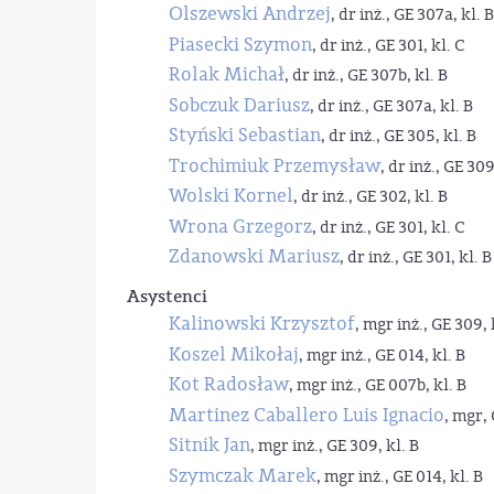
Olszewski Andrzej
, dr inż., GE 307a, kl. B
Piasecki Szymon
, dr inż., GE 301, kl. C
Rolak Michał
, dr inż., GE 307b, kl. B
Sobczuk Dariusz
, dr inż., GE 307a, kl. B
Styński Sebastian
, dr inż., GE 305, kl. B
Trochimiuk Przemysław
, dr inż., GE 309
Wolski Kornel
, dr inż., GE 302, kl. B
Wrona Grzegorz
, dr inż., GE 301, kl. C
Zdanowski Mariusz
, dr inż., GE 301, kl. B
Asystenci
Kalinowski Krzysztof
, mgr inż., GE 309, 
Koszel Mikołaj
, mgr inż., GE 014, kl. B
Kot Radosław
, mgr inż., GE 007b, kl. B
Martinez Caballero Luis Ignacio
, mgr, 
Sitnik Jan
, mgr inż., GE 309, kl. B
Szymczak Marek
, mgr inż., GE 014, kl. B