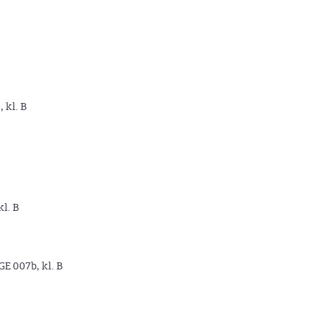
, kl. B
kl. B
GE 007b, kl. B