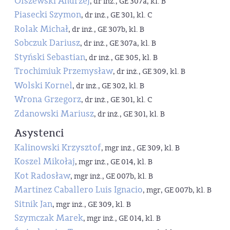
Olszewski Andrzej
, dr inż., GE 307a, kl. B
Piasecki Szymon
, dr inż., GE 301, kl. C
Rolak Michał
, dr inż., GE 307b, kl. B
Sobczuk Dariusz
, dr inż., GE 307a, kl. B
Styński Sebastian
, dr inż., GE 305, kl. B
Trochimiuk Przemysław
, dr inż., GE 309, kl. B
Wolski Kornel
, dr inż., GE 302, kl. B
Wrona Grzegorz
, dr inż., GE 301, kl. C
Zdanowski Mariusz
, dr inż., GE 301, kl. B
Asystenci
Kalinowski Krzysztof
, mgr inż., GE 309, kl. B
Koszel Mikołaj
, mgr inż., GE 014, kl. B
Kot Radosław
, mgr inż., GE 007b, kl. B
Martinez Caballero Luis Ignacio
, mgr, GE 007b, kl. B
Sitnik Jan
, mgr inż., GE 309, kl. B
Szymczak Marek
, mgr inż., GE 014, kl. B