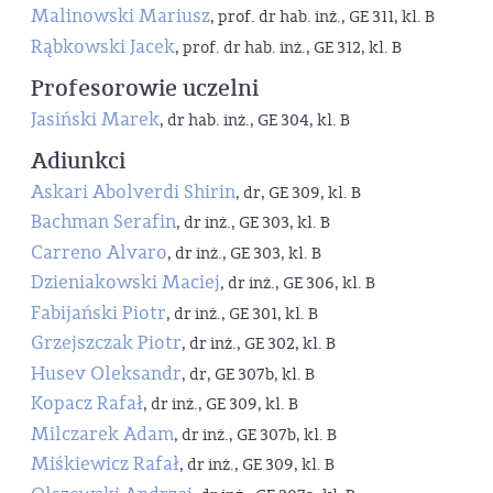
Malinowski Mariusz
, prof. dr hab. inż., GE 311, kl. B
Rąbkowski Jacek
, prof. dr hab. inż., GE 312, kl. B
Profesorowie uczelni
Jasiński Marek
, dr hab. inż., GE 304, kl. B
Adiunkci
Askari Abolverdi Shirin
, dr, GE 309, kl. B
Bachman Serafin
, dr inż., GE 303, kl. B
Carreno Alvaro
, dr inż., GE 303, kl. B
Dzieniakowski Maciej
, dr inż., GE 306, kl. B
Fabijański Piotr
, dr inż., GE 301, kl. B
Grzejszczak Piotr
, dr inż., GE 302, kl. B
Husev Oleksandr
, dr, GE 307b, kl. B
Kopacz Rafał
, dr inż., GE 309, kl. B
Milczarek Adam
, dr inż., GE 307b, kl. B
Miśkiewicz Rafał
, dr inż., GE 309, kl. B