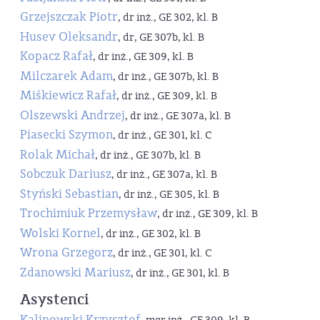
Grzejszczak Piotr
, dr inż., GE 302, kl. B
Husev Oleksandr
, dr, GE 307b, kl. B
Kopacz Rafał
, dr inż., GE 309, kl. B
Milczarek Adam
, dr inż., GE 307b, kl. B
Miśkiewicz Rafał
, dr inż., GE 309, kl. B
Olszewski Andrzej
, dr inż., GE 307a, kl. B
Piasecki Szymon
, dr inż., GE 301, kl. C
Rolak Michał
, dr inż., GE 307b, kl. B
Sobczuk Dariusz
, dr inż., GE 307a, kl. B
Styński Sebastian
, dr inż., GE 305, kl. B
Trochimiuk Przemysław
, dr inż., GE 309, kl. B
Wolski Kornel
, dr inż., GE 302, kl. B
Wrona Grzegorz
, dr inż., GE 301, kl. C
Zdanowski Mariusz
, dr inż., GE 301, kl. B
Asystenci
Kalinowski Krzysztof