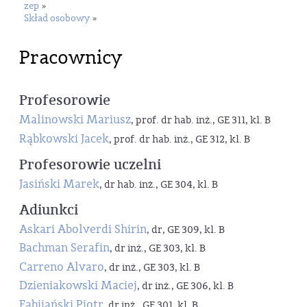
zep
»
Skład osobowy
»
Pracownicy
Profesorowie
Malinowski Mariusz
, prof. dr hab. inż., GE 311, kl. B
Rąbkowski Jacek
, prof. dr hab. inż., GE 312, kl. B
Profesorowie uczelni
Jasiński Marek
, dr hab. inż., GE 304, kl. B
Adiunkci
Askari Abolverdi Shirin
, dr, GE 309, kl. B
Bachman Serafin
, dr inż., GE 303, kl. B
Carreno Alvaro
, dr inż., GE 303, kl. B
Dzieniakowski Maciej
, dr inż., GE 306, kl. B
Fabijański Piotr
, dr inż., GE 301, kl. B