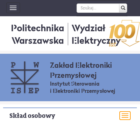
Toggle
navigation
Politechnika
Wydział
Warszawska
Elektryczny
Zakład Elektroniki
Przemysłowej
Instytut Sterowania
i Elektroniki Przemysłowej
Skład osobowy
Togg
navi