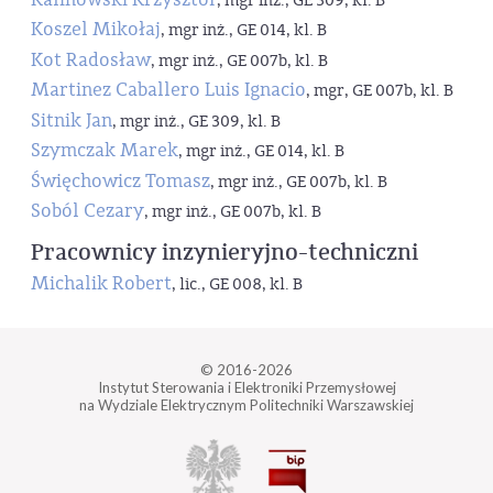
, mgr inż., GE 309, kl. B
Koszel Mikołaj
, mgr inż., GE 014, kl. B
Kot Radosław
, mgr inż., GE 007b, kl. B
Martinez Caballero Luis Ignacio
, mgr, GE 007b, kl. B
Sitnik Jan
, mgr inż., GE 309, kl. B
Szymczak Marek
, mgr inż., GE 014, kl. B
Święchowicz Tomasz
, mgr inż., GE 007b, kl. B
Soból Cezary
, mgr inż., GE 007b, kl. B
Pracownicy inzynieryjno-techniczni
Michalik Robert
, lic., GE 008, kl. B
© 2016-2026
Instytut Sterowania i Elektroniki Przemysłowej
na Wydziale Elektrycznym Politechniki Warszawskiej