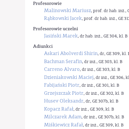
Profesorowie
Malinowski Mariusz
, prof. dr hab. inż., 
Rąbkowski Jacek
, prof. dr hab. inż., GE 31
Profesorowie uczelni
Jasiński Marek
, dr hab. inż., GE 304, kl. B
Adiunkci
Askari Abolverdi Shirin
, dr, GE 309, kl. 
Bachman Serafin
, dr inż., GE 303, kl. B
Carreno Alvaro
, dr inż., GE 303, kl. B
Dzieniakowski Maciej
, dr inż., GE 306, kl
Fabijański Piotr
, dr inż., GE 301, kl. B
Grzejszczak Piotr
, dr inż., GE 302, kl. B
Husev Oleksandr
, dr, GE 307b, kl. B
Kopacz Rafał
, dr inż., GE 309, kl. B
Milczarek Adam
, dr inż., GE 307b, kl. B
Miśkiewicz Rafał
, dr inż., GE 309, kl. B