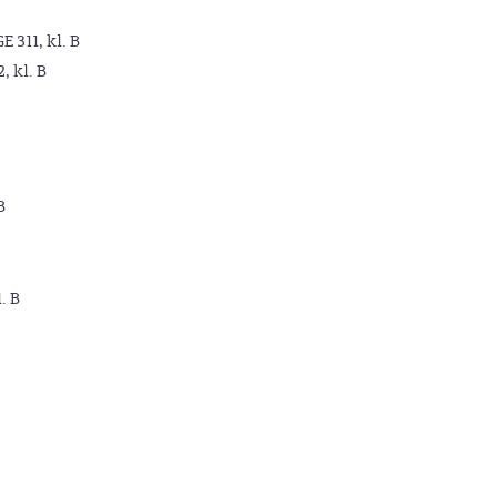
GE 311, kl. B
2, kl. B
B
. B