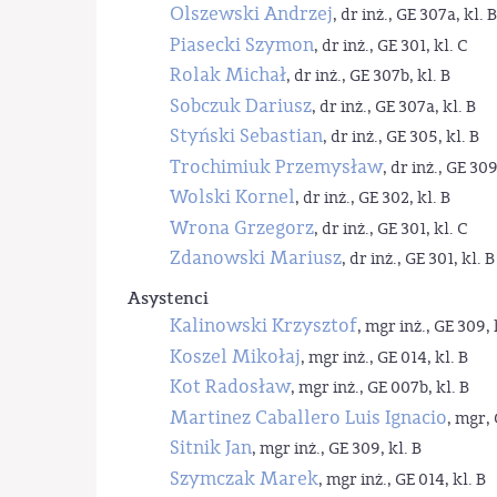
Olszewski Andrzej
, dr inż., GE 307a, kl. B
Piasecki Szymon
, dr inż., GE 301, kl. C
Rolak Michał
, dr inż., GE 307b, kl. B
Sobczuk Dariusz
, dr inż., GE 307a, kl. B
Styński Sebastian
, dr inż., GE 305, kl. B
Trochimiuk Przemysław
, dr inż., GE 309
Wolski Kornel
, dr inż., GE 302, kl. B
Wrona Grzegorz
, dr inż., GE 301, kl. C
Zdanowski Mariusz
, dr inż., GE 301, kl. B
Asystenci
Kalinowski Krzysztof
, mgr inż., GE 309, 
Koszel Mikołaj
, mgr inż., GE 014, kl. B
Kot Radosław
, mgr inż., GE 007b, kl. B
Martinez Caballero Luis Ignacio
, mgr, 
Sitnik Jan
, mgr inż., GE 309, kl. B
Szymczak Marek
, mgr inż., GE 014, kl. B