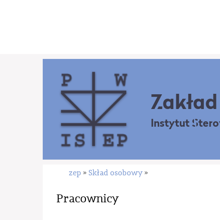
Zakład 
Instytut Ster
zep
Skład osobowy
»
»
Pracownicy