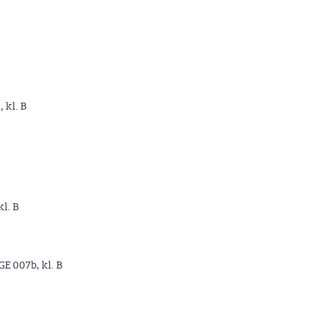
, kl. B
kl. B
GE 007b, kl. B