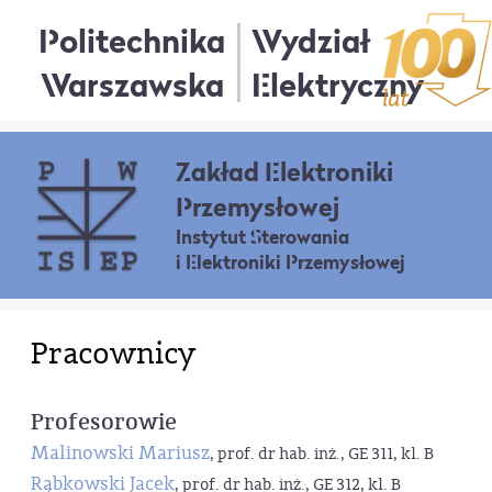
Politechnika
Wydział
Warszawska
Elektryczny
Zakład Elektroniki
Przemysłowej
Instytut Sterowania
i Elektroniki Przemysłowej
Pracownicy
Profesorowie
Malinowski Mariusz
, prof. dr hab. inż., GE 311, kl. B
Rąbkowski Jacek
, prof. dr hab. inż., GE 312, kl. B