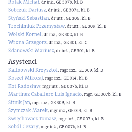
Rolak Michał
, dr inż., GE 307b, kl. B
Sobczuk Dariusz
, dr inż., GE 307a, kl. B
Styński Sebastian
, dr inż., GE 305, kl. B
Trochimiuk Przemysław
, dr inż., GE 309, kl. B
Wolski Kornel
, dr inż., GE 302, kl. B
Wrona Grzegorz
, dr inż., GE 301, kl. C
Zdanowski Mariusz
, dr inż., GE 301, kl. B
Asystenci
Kalinowski Krzysztof
, mgr inż., GE 309, kl. B
Koszel Mikołaj
, mgr inż., GE 014, kl. B
Kot Radosław
, mgr inż., GE 007b, kl. B
Martinez Caballero Luis Ignacio
, mgr, GE 007b, kl. B
Sitnik Jan
, mgr inż., GE 309, kl. B
Szymczak Marek
, mgr inż., GE 014, kl. B
Święchowicz Tomasz
, mgr inż., GE 007b, kl. B
Soból Cezary
, mgr inż., GE 007b, kl. B