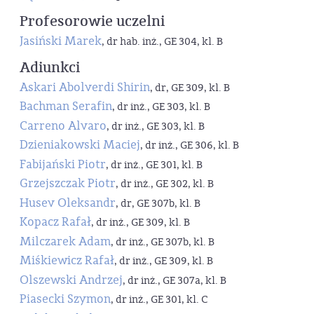
Profesorowie uczelni
Jasiński Marek
, dr hab. inż., GE 304, kl. B
Adiunkci
Askari Abolverdi Shirin
, dr, GE 309, kl. B
Bachman Serafin
, dr inż., GE 303, kl. B
Carreno Alvaro
, dr inż., GE 303, kl. B
Dzieniakowski Maciej
, dr inż., GE 306, kl. B
Fabijański Piotr
, dr inż., GE 301, kl. B
Grzejszczak Piotr
, dr inż., GE 302, kl. B
Husev Oleksandr
, dr, GE 307b, kl. B
Kopacz Rafał
, dr inż., GE 309, kl. B
Milczarek Adam
, dr inż., GE 307b, kl. B
Miśkiewicz Rafał
, dr inż., GE 309, kl. B
Olszewski Andrzej
, dr inż., GE 307a, kl. B
Piasecki Szymon
, dr inż., GE 301, kl. C