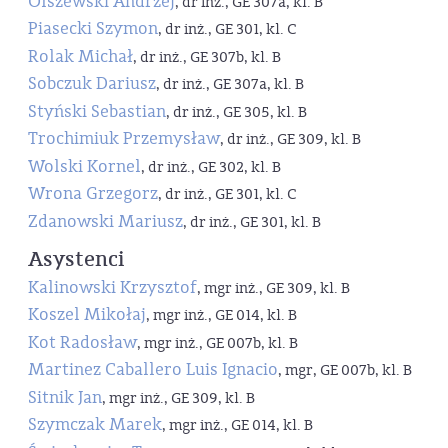
Olszewski Andrzej
, dr inż., GE 307a, kl. B
Piasecki Szymon
, dr inż., GE 301, kl. C
Rolak Michał
, dr inż., GE 307b, kl. B
Sobczuk Dariusz
, dr inż., GE 307a, kl. B
Styński Sebastian
, dr inż., GE 305, kl. B
Trochimiuk Przemysław
, dr inż., GE 309, kl. B
Wolski Kornel
, dr inż., GE 302, kl. B
Wrona Grzegorz
, dr inż., GE 301, kl. C
Zdanowski Mariusz
, dr inż., GE 301, kl. B
Asystenci
Kalinowski Krzysztof
, mgr inż., GE 309, kl. B
Koszel Mikołaj
, mgr inż., GE 014, kl. B
Kot Radosław
, mgr inż., GE 007b, kl. B
Martinez Caballero Luis Ignacio
, mgr, GE 007b, kl. B
Sitnik Jan
, mgr inż., GE 309, kl. B
Szymczak Marek
, mgr inż., GE 014, kl. B