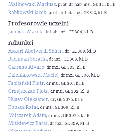
Malinowski Mariusz
, prof. dr hab. inż., GE 311, kl. B
Rąbkowski Jacek
, prof. dr hab. inż., GE 312, kl. B
Profesorowie uczelni
Jasiński Marek
, dr hab. inż., GE 304, kl. B
Adiunkci
Askari Abolverdi Shirin
, dr, GE 309, kl. B
Bachman Serafin
, dr inż., GE 303, kl. B
Carreno Alvaro
, dr inż., GE 303, kl. B
Dzieniakowski Maciej
, dr inż., GE 306, kl. B
Fabijański Piotr
, dr inż., GE 301, kl. B
Grzejszczak Piotr
, dr inż., GE 302, kl. B
Husev Oleksandr
, dr, GE 307b, kl. B
Kopacz Rafał
, dr inż., GE 309, kl. B
Milczarek Adam
, dr inż., GE 307b, kl. B
Miśkiewicz Rafał
, dr inż., GE 309, kl. B