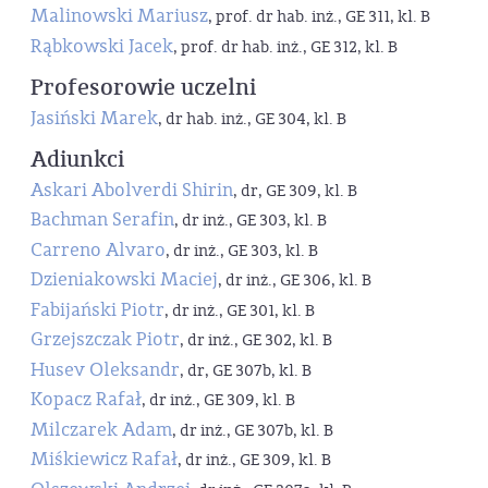
Malinowski Mariusz
, prof. dr hab. inż., GE 311, kl. B
Rąbkowski Jacek
, prof. dr hab. inż., GE 312, kl. B
Profesorowie uczelni
Jasiński Marek
, dr hab. inż., GE 304, kl. B
Adiunkci
Askari Abolverdi Shirin
, dr, GE 309, kl. B
Bachman Serafin
, dr inż., GE 303, kl. B
Carreno Alvaro
, dr inż., GE 303, kl. B
Dzieniakowski Maciej
, dr inż., GE 306, kl. B
Fabijański Piotr
, dr inż., GE 301, kl. B
Grzejszczak Piotr
, dr inż., GE 302, kl. B
Husev Oleksandr
, dr, GE 307b, kl. B
Kopacz Rafał
, dr inż., GE 309, kl. B
Milczarek Adam
, dr inż., GE 307b, kl. B
Miśkiewicz Rafał
, dr inż., GE 309, kl. B