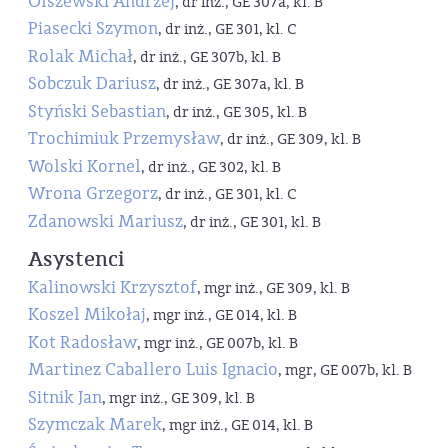
Olszewski Andrzej
, dr inż., GE 307a, kl. B
Piasecki Szymon
, dr inż., GE 301, kl. C
Rolak Michał
, dr inż., GE 307b, kl. B
Sobczuk Dariusz
, dr inż., GE 307a, kl. B
Styński Sebastian
, dr inż., GE 305, kl. B
Trochimiuk Przemysław
, dr inż., GE 309, kl. B
Wolski Kornel
, dr inż., GE 302, kl. B
Wrona Grzegorz
, dr inż., GE 301, kl. C
Zdanowski Mariusz
, dr inż., GE 301, kl. B
Asystenci
Kalinowski Krzysztof
, mgr inż., GE 309, kl. B
Koszel Mikołaj
, mgr inż., GE 014, kl. B
Kot Radosław
, mgr inż., GE 007b, kl. B
Martinez Caballero Luis Ignacio
, mgr, GE 007b, kl. B
Sitnik Jan
, mgr inż., GE 309, kl. B
Szymczak Marek
, mgr inż., GE 014, kl. B