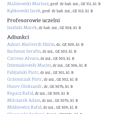
Malinowski Mariusz
, prof. dr hab. inż., GE 311, kl. B
Rąbkowski Jacek
, prof. dr hab. inż., GE 312, kl. B
Profesorowie uczelni
Jasiński Marek
, dr hab. inż., GE 304, kl. B
Adiunkci
Askari Abolverdi Shirin
, dr, GE 309, kl. B
Bachman Serafin
, dr inż., GE 303, kl. B
Carreno Alvaro
, dr inż., GE 303, kl. B
Dzieniakowski Maciej
, dr inż., GE 306, kl. B
Fabijański Piotr
, dr inż., GE 301, kl. B
Grzejszczak Piotr
, dr inż., GE 302, kl. B
Husev Oleksandr
, dr, GE 307b, kl. B
Kopacz Rafał
, dr inż., GE 309, kl. B
Milczarek Adam
, dr inż., GE 307b, kl. B
Miśkiewicz Rafał
, dr inż., GE 309, kl. B