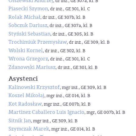
Olszewski Andrzej
, dr inż., GE 307a, kl. B
Piasecki Szymon
, dr inż., GE 301, kl. C
Rolak Michał
, dr inż., GE 307b, kl. B
Sobczuk Dariusz
, dr inż., GE 307a, kl. B
Styński Sebastian
, dr inż., GE 305, kl. B
Trochimiuk Przemysław
, dr inż., GE 309, kl. B
Wolski Kornel
, dr inż., GE 302, kl. B
Wrona Grzegorz
, dr inż., GE 301, kl. C
Zdanowski Mariusz
, dr inż., GE 301, kl. B
Asystenci
Kalinowski Krzysztof
, mgr inż., GE 309, kl. B
Koszel Mikołaj
, mgr inż., GE 014, kl. B
Kot Radosław
, mgr inż., GE 007b, kl. B
Martinez Caballero Luis Ignacio
, mgr, GE 007b, kl. B
Sitnik Jan
, mgr inż., GE 309, kl. B
Szymczak Marek
, mgr inż., GE 014, kl. B