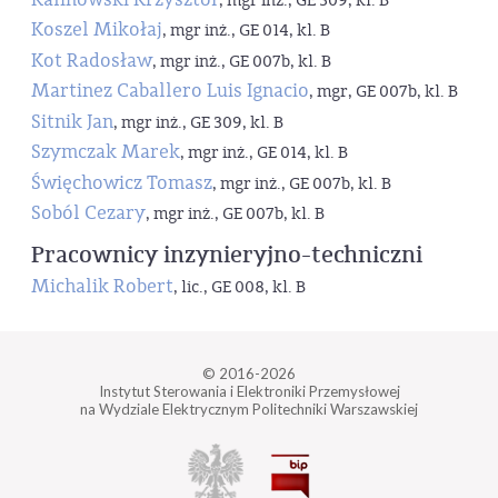
, mgr inż., GE 309, kl. B
Koszel Mikołaj
, mgr inż., GE 014, kl. B
Kot Radosław
, mgr inż., GE 007b, kl. B
Martinez Caballero Luis Ignacio
, mgr, GE 007b, kl. B
Sitnik Jan
, mgr inż., GE 309, kl. B
Szymczak Marek
, mgr inż., GE 014, kl. B
Święchowicz Tomasz
, mgr inż., GE 007b, kl. B
Soból Cezary
, mgr inż., GE 007b, kl. B
Pracownicy inzynieryjno-techniczni
Michalik Robert
, lic., GE 008, kl. B
© 2016-2026
Instytut Sterowania i Elektroniki Przemysłowej
na Wydziale Elektrycznym Politechniki Warszawskiej