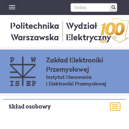
Toggle
navigation
Politechnika
Wydział
Warszawska
Elektryczny
Zakład Elektroniki
Przemysłowej
Instytut Sterowania
i Elektroniki Przemysłowej
Skład osobowy
Togg
navi