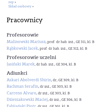
zep
»
Skład osobowy
»
Pracownicy
Profesorowie
Malinowski Mariusz
, prof. dr hab. inż., GE 311, kl. B
Rąbkowski Jacek
, prof. dr hab. inż., GE 312, kl. B
Profesorowie uczelni
Jasiński Marek
, dr hab. inż., GE 304, kl. B
Adiunkci
Askari Abolverdi Shirin
, dr, GE 309, kl. B
Bachman Serafin
, dr inż., GE 303, kl. B
Carreno Alvaro
, dr inż., GE 303, kl. B
Dzieniakowski Maciej
, dr inż., GE 306, kl. B
Fabijański Piotr
, dr inż., GE 301, kl. B