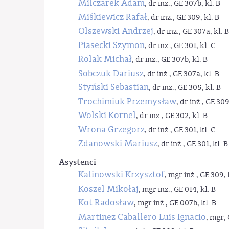
Milczarek Adam
, dr inż., GE 307b, kl. B
Miśkiewicz Rafał
, dr inż., GE 309, kl. B
Olszewski Andrzej
, dr inż., GE 307a, kl. B
Piasecki Szymon
, dr inż., GE 301, kl. C
Rolak Michał
, dr inż., GE 307b, kl. B
Sobczuk Dariusz
, dr inż., GE 307a, kl. B
Styński Sebastian
, dr inż., GE 305, kl. B
Trochimiuk Przemysław
, dr inż., GE 309
Wolski Kornel
, dr inż., GE 302, kl. B
Wrona Grzegorz
, dr inż., GE 301, kl. C
Zdanowski Mariusz
, dr inż., GE 301, kl. B
Asystenci
Kalinowski Krzysztof
, mgr inż., GE 309, 
Koszel Mikołaj
, mgr inż., GE 014, kl. B
Kot Radosław
, mgr inż., GE 007b, kl. B
Martinez Caballero Luis Ignacio
, mgr, 