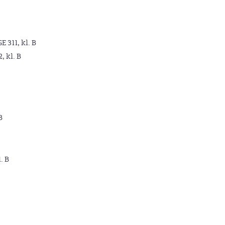
GE 311, kl. B
2, kl. B
B
. B