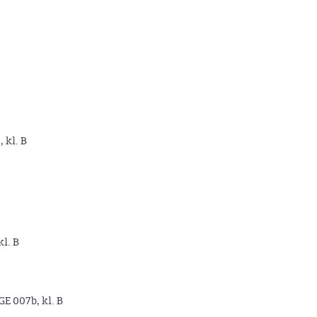
, kl. B
kl. B
GE 007b, kl. B