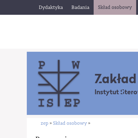
Dydaktyka
Badania
Skład osobowy
Zakład 
Instytut Ster
zep
Skład osobowy
»
»