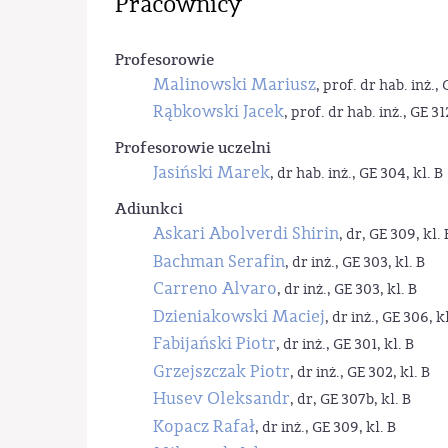
Pracownicy
Profesorowie
Malinowski Mariusz
, prof. dr hab. inż., 
Rąbkowski Jacek
, prof. dr hab. inż., GE 31
Profesorowie uczelni
Jasiński Marek
, dr hab. inż., GE 304, kl. B
Adiunkci
Askari Abolverdi Shirin
, dr, GE 309, kl. 
Bachman Serafin
, dr inż., GE 303, kl. B
Carreno Alvaro
, dr inż., GE 303, kl. B
Dzieniakowski Maciej
, dr inż., GE 306, kl
Fabijański Piotr
, dr inż., GE 301, kl. B
Grzejszczak Piotr
, dr inż., GE 302, kl. B
Husev Oleksandr
, dr, GE 307b, kl. B
Kopacz Rafał
, dr inż., GE 309, kl. B