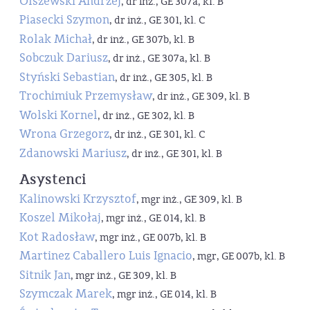
Olszewski Andrzej
, dr inż., GE 307a, kl. B
Piasecki Szymon
, dr inż., GE 301, kl. C
Rolak Michał
, dr inż., GE 307b, kl. B
Sobczuk Dariusz
, dr inż., GE 307a, kl. B
Styński Sebastian
, dr inż., GE 305, kl. B
Trochimiuk Przemysław
, dr inż., GE 309, kl. B
Wolski Kornel
, dr inż., GE 302, kl. B
Wrona Grzegorz
, dr inż., GE 301, kl. C
Zdanowski Mariusz
, dr inż., GE 301, kl. B
Asystenci
Kalinowski Krzysztof
, mgr inż., GE 309, kl. B
Koszel Mikołaj
, mgr inż., GE 014, kl. B
Kot Radosław
, mgr inż., GE 007b, kl. B
Martinez Caballero Luis Ignacio
, mgr, GE 007b, kl. B
Sitnik Jan
, mgr inż., GE 309, kl. B
Szymczak Marek
, mgr inż., GE 014, kl. B