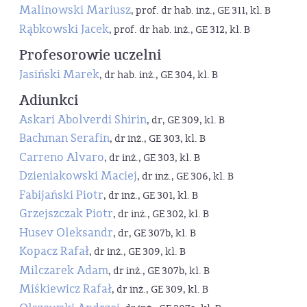
Malinowski Mariusz
, prof. dr hab. inż., GE 311, kl. B
Rąbkowski Jacek
, prof. dr hab. inż., GE 312, kl. B
Profesorowie uczelni
Jasiński Marek
, dr hab. inż., GE 304, kl. B
Adiunkci
Askari Abolverdi Shirin
, dr, GE 309, kl. B
Bachman Serafin
, dr inż., GE 303, kl. B
Carreno Alvaro
, dr inż., GE 303, kl. B
Dzieniakowski Maciej
, dr inż., GE 306, kl. B
Fabijański Piotr
, dr inż., GE 301, kl. B
Grzejszczak Piotr
, dr inż., GE 302, kl. B
Husev Oleksandr
, dr, GE 307b, kl. B
Kopacz Rafał
, dr inż., GE 309, kl. B
Milczarek Adam
, dr inż., GE 307b, kl. B
Miśkiewicz Rafał
, dr inż., GE 309, kl. B