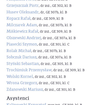
Grzejszczak Piotr
, dr inż., GE 302, kl. B
Husev Oleksandr
, dr, GE 307b, kl. B
Kopacz Rafał
, dr inż., GE 309, kl. B
Milczarek Adam
, dr inż., GE 307b, kl. B
Miśkiewicz Rafał
, dr inż., GE 309, kl. B
Olszewski Andrzej
, dr inż., GE 307a, kl. B
Piasecki Szymon
, dr inż., GE 301, kl. C
Rolak Michał
, dr inż., GE 307b, kl. B
Sobczuk Dariusz
, dr inż., GE 307a, kl. B
Styński Sebastian
, dr inż., GE 305, kl. B
Trochimiuk Przemysław
, dr inż., GE 309, kl. B
Wolski Kornel
, dr inż., GE 302, kl. B
Wrona Grzegorz
, dr inż., GE 301, kl. C
Zdanowski Mariusz
, dr inż., GE 301, kl. B
Asystenci
Kalinowski Krzysztof