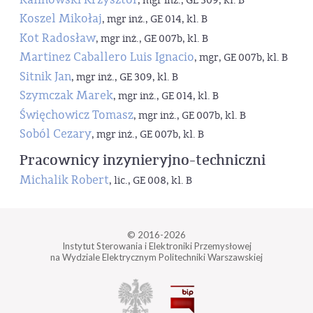
, mgr inż., GE 309, kl. B
Koszel Mikołaj
, mgr inż., GE 014, kl. B
Kot Radosław
, mgr inż., GE 007b, kl. B
Martinez Caballero Luis Ignacio
, mgr, GE 007b, kl. B
Sitnik Jan
, mgr inż., GE 309, kl. B
Szymczak Marek
, mgr inż., GE 014, kl. B
Święchowicz Tomasz
, mgr inż., GE 007b, kl. B
Soból Cezary
, mgr inż., GE 007b, kl. B
Pracownicy inzynieryjno-techniczni
Michalik Robert
, lic., GE 008, kl. B
© 2016-2026
Instytut Sterowania i Elektroniki Przemysłowej
na Wydziale Elektrycznym Politechniki Warszawskiej