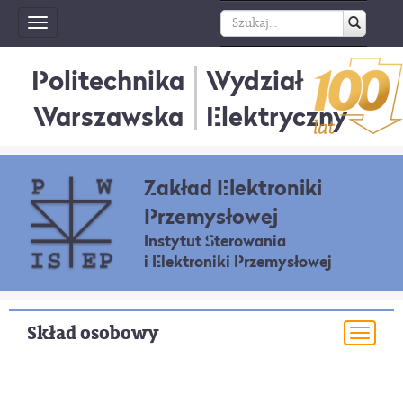
Toggle
navigation
Politechnika
Wydział
Warszawska
Elektryczny
Zakład Elektroniki
Przemysłowej
Instytut Sterowania
i Elektroniki Przemysłowej
Skład osobowy
Togg
navi