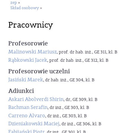
zep
»
Skład osobowy
»
Pracownicy
Profesorowie
Malinowski Mariusz
, prof. dr hab. inż., GE 311, kl. B
Rąbkowski Jacek
, prof. dr hab. inż., GE 312, kl. B
Profesorowie uczelni
Jasiński Marek
, dr hab. inż., GE 304, kl. B
Adiunkci
Askari Abolverdi Shirin
, dr, GE 309, kl. B
Bachman Serafin
, dr inż., GE 303, kl. B
Carreno Alvaro
, dr inż., GE 303, kl. B
Dzieniakowski Maciej
, dr inż., GE 306, kl. B
Fabijański Piotr
, dr inż., GE 301, kl. B