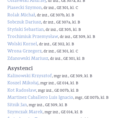
Olszewski Andrzej
, dr inż., GE 307a, kl. B
Piasecki Szymon
, dr inż., GE 301, kl. C
Rolak Michał
, dr inż., GE 307b, kl. B
Sobczuk Dariusz
, dr inż., GE 307a, kl. B
Styński Sebastian
, dr inż., GE 305, kl. B
Trochimiuk Przemysław
, dr inż., GE 309, kl. B
Wolski Kornel
, dr inż., GE 302, kl. B
Wrona Grzegorz
, dr inż., GE 301, kl. C
Zdanowski Mariusz
, dr inż., GE 301, kl. B
Asystenci
Kalinowski Krzysztof
, mgr inż., GE 309, kl. B
Koszel Mikołaj
, mgr inż., GE 014, kl. B
Kot Radosław
, mgr inż., GE 007b, kl. B
Martinez Caballero Luis Ignacio
, mgr, GE 007b, kl. B
Sitnik Jan
, mgr inż., GE 309, kl. B
Szymczak Marek
, mgr inż., GE 014, kl. B