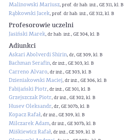
Malinowski Mariusz
, prof. dr hab. inż., GE 311, kl. B
Rąbkowski Jacek
, prof. dr hab. inż., GE 312, kl. B
Profesorowie uczelni
Jasiński Marek
, dr hab. inż., GE 304, kl. B
Adiunkci
Askari Abolverdi Shirin
, dr, GE 309, kl. B
Bachman Serafin
, dr inż., GE 303, kl. B
Carreno Alvaro
, dr inż., GE 303, kl. B
Dzieniakowski Maciej
, dr inż., GE 306, kl. B
Fabijański Piotr
, dr inż., GE 301, kl. B
Grzejszczak Piotr
, dr inż., GE 302, kl. B
Husev Oleksandr
, dr, GE 307b, kl. B
Kopacz Rafał
, dr inż., GE 309, kl. B
Milczarek Adam
, dr inż., GE 307b, kl. B
Miśkiewicz Rafał
, dr inż., GE 309, kl. B