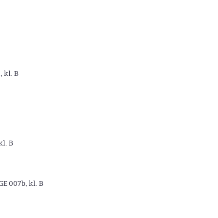
, kl. B
kl. B
GE 007b, kl. B