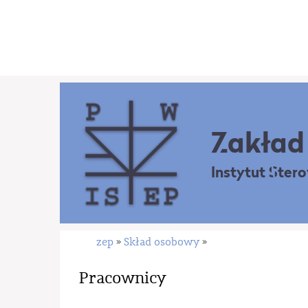
Zakład 
Instytut Ster
zep
Skład osobowy
»
»
Pracownicy