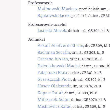
Profesorowie
Malinowski Mariusz
, prof. dr hab. inż., 
Rąbkowski Jacek
, prof. dr hab. inż., GE 31
Profesorowie uczelni
Jasiński Marek
, dr hab. inż., GE 304, kl. B
Adiunkci
Askari Abolverdi Shirin
, dr, GE 309, kl. 
Bachman Serafin
, dr inż., GE 303, kl. B
Carreno Alvaro
, dr inż., GE 303, kl. B
Dzieniakowski Maciej
, dr inż., GE 306, kl
Fabijański Piotr
, dr inż., GE 301, kl. B
Grzejszczak Piotr
, dr inż., GE 302, kl. B
Husev Oleksandr
, dr, GE 307b, kl. B
Kopacz Rafał
, dr inż., GE 309, kl. B
Milczarek Adam
, dr inż., GE 307b, kl. B
Miśkiewicz Rafał
, dr inż., GE 309, kl. B