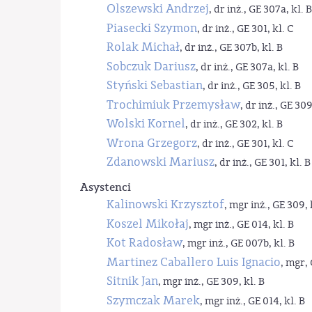
Olszewski Andrzej
, dr inż., GE 307a, kl. B
Piasecki Szymon
, dr inż., GE 301, kl. C
Rolak Michał
, dr inż., GE 307b, kl. B
Sobczuk Dariusz
, dr inż., GE 307a, kl. B
Styński Sebastian
, dr inż., GE 305, kl. B
Trochimiuk Przemysław
, dr inż., GE 309
Wolski Kornel
, dr inż., GE 302, kl. B
Wrona Grzegorz
, dr inż., GE 301, kl. C
Zdanowski Mariusz
, dr inż., GE 301, kl. B
Asystenci
Kalinowski Krzysztof
, mgr inż., GE 309, 
Koszel Mikołaj
, mgr inż., GE 014, kl. B
Kot Radosław
, mgr inż., GE 007b, kl. B
Martinez Caballero Luis Ignacio
, mgr, 
Sitnik Jan
, mgr inż., GE 309, kl. B
Szymczak Marek
, mgr inż., GE 014, kl. B