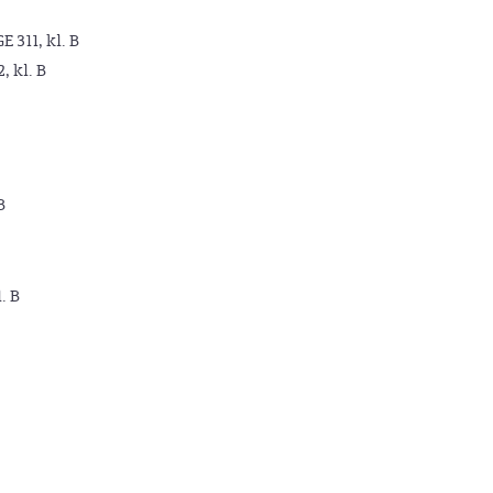
GE 311, kl. B
2, kl. B
B
. B