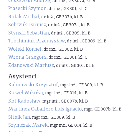
Olszewski Andrzej
, dr inż., GE 307a, kl. B
Piasecki Szymon
, dr inż., GE 301, kl. C
Rolak Michał
, dr inż., GE 307b, kl. B
Sobczuk Dariusz
, dr inż., GE 307a, kl. B
Styński Sebastian
, dr inż., GE 305, kl. B
Trochimiuk Przemysław
, dr inż., GE 309, kl. B
Wolski Kornel
, dr inż., GE 302, kl. B
Wrona Grzegorz
, dr inż., GE 301, kl. C
Zdanowski Mariusz
, dr inż., GE 301, kl. B
Asystenci
Kalinowski Krzysztof
, mgr inż., GE 309, kl. B
Koszel Mikołaj
, mgr inż., GE 014, kl. B
Kot Radosław
, mgr inż., GE 007b, kl. B
Martinez Caballero Luis Ignacio
, mgr, GE 007b, kl. B
Sitnik Jan
, mgr inż., GE 309, kl. B
Szymczak Marek
, mgr inż., GE 014, kl. B