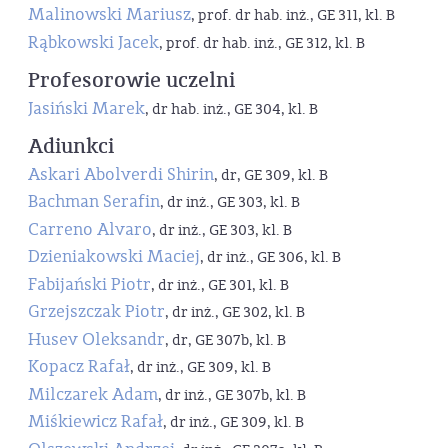
Malinowski Mariusz
, prof. dr hab. inż., GE 311, kl. B
Rąbkowski Jacek
, prof. dr hab. inż., GE 312, kl. B
Profesorowie uczelni
Jasiński Marek
, dr hab. inż., GE 304, kl. B
Adiunkci
Askari Abolverdi Shirin
, dr, GE 309, kl. B
Bachman Serafin
, dr inż., GE 303, kl. B
Carreno Alvaro
, dr inż., GE 303, kl. B
Dzieniakowski Maciej
, dr inż., GE 306, kl. B
Fabijański Piotr
, dr inż., GE 301, kl. B
Grzejszczak Piotr
, dr inż., GE 302, kl. B
Husev Oleksandr
, dr, GE 307b, kl. B
Kopacz Rafał
, dr inż., GE 309, kl. B
Milczarek Adam
, dr inż., GE 307b, kl. B
Miśkiewicz Rafał
, dr inż., GE 309, kl. B