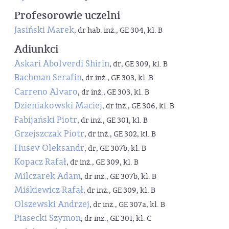
Profesorowie uczelni
Jasiński Marek
, dr hab. inż., GE 304, kl. B
Adiunkci
Askari Abolverdi Shirin
, dr, GE 309, kl. B
Bachman Serafin
, dr inż., GE 303, kl. B
Carreno Alvaro
, dr inż., GE 303, kl. B
Dzieniakowski Maciej
, dr inż., GE 306, kl. B
Fabijański Piotr
, dr inż., GE 301, kl. B
Grzejszczak Piotr
, dr inż., GE 302, kl. B
Husev Oleksandr
, dr, GE 307b, kl. B
Kopacz Rafał
, dr inż., GE 309, kl. B
Milczarek Adam
, dr inż., GE 307b, kl. B
Miśkiewicz Rafał
, dr inż., GE 309, kl. B
Olszewski Andrzej
, dr inż., GE 307a, kl. B
Piasecki Szymon
, dr inż., GE 301, kl. C