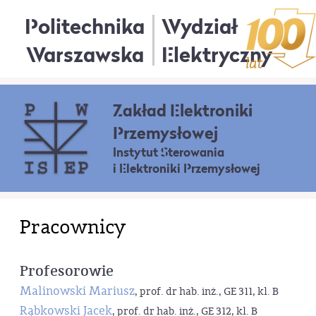
Politechnika
Wydział
Warszawska
Elektryczny
Zakład Elektroniki
Przemysłowej
Instytut Sterowania
i Elektroniki Przemysłowej
Pracownicy
Profesorowie
Malinowski Mariusz
, prof. dr hab. inż., GE 311, kl. B
Rąbkowski Jacek
, prof. dr hab. inż., GE 312, kl. B