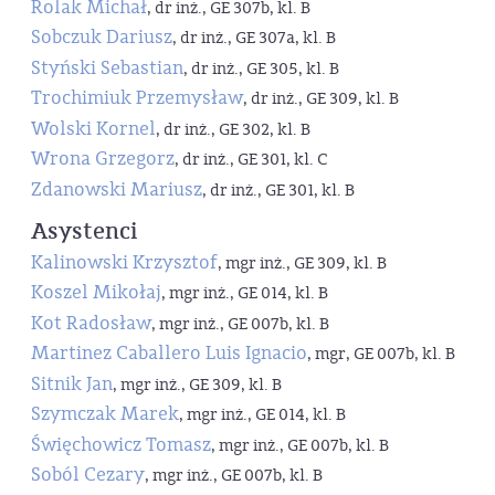
Rolak Michał
, dr inż., GE 307b, kl. B
Sobczuk Dariusz
, dr inż., GE 307a, kl. B
Styński Sebastian
, dr inż., GE 305, kl. B
Trochimiuk Przemysław
, dr inż., GE 309, kl. B
Wolski Kornel
, dr inż., GE 302, kl. B
Wrona Grzegorz
, dr inż., GE 301, kl. C
Zdanowski Mariusz
, dr inż., GE 301, kl. B
Asystenci
Kalinowski Krzysztof
, mgr inż., GE 309, kl. B
Koszel Mikołaj
, mgr inż., GE 014, kl. B
Kot Radosław
, mgr inż., GE 007b, kl. B
Martinez Caballero Luis Ignacio
, mgr, GE 007b, kl. B
Sitnik Jan
, mgr inż., GE 309, kl. B
Szymczak Marek
, mgr inż., GE 014, kl. B
Święchowicz Tomasz
, mgr inż., GE 007b, kl. B
Soból Cezary
, mgr inż., GE 007b, kl. B