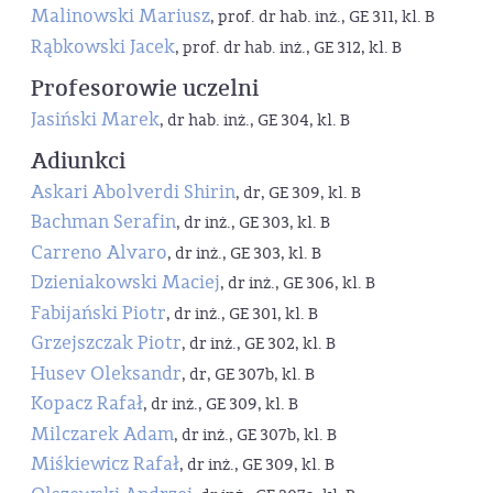
Malinowski Mariusz
, prof. dr hab. inż., GE 311, kl. B
Rąbkowski Jacek
, prof. dr hab. inż., GE 312, kl. B
Profesorowie uczelni
Jasiński Marek
, dr hab. inż., GE 304, kl. B
Adiunkci
Askari Abolverdi Shirin
, dr, GE 309, kl. B
Bachman Serafin
, dr inż., GE 303, kl. B
Carreno Alvaro
, dr inż., GE 303, kl. B
Dzieniakowski Maciej
, dr inż., GE 306, kl. B
Fabijański Piotr
, dr inż., GE 301, kl. B
Grzejszczak Piotr
, dr inż., GE 302, kl. B
Husev Oleksandr
, dr, GE 307b, kl. B
Kopacz Rafał
, dr inż., GE 309, kl. B
Milczarek Adam
, dr inż., GE 307b, kl. B
Miśkiewicz Rafał
, dr inż., GE 309, kl. B