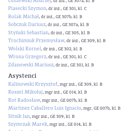
Olszewski Andrzej
, dr inż., GE 307a, kl. B
Piasecki Szymon
, dr inż., GE 301, kl. C
Rolak Michał
, dr inż., GE 307b, kl. B
Sobczuk Dariusz
, dr inż., GE 307a, kl. B
Styński Sebastian
, dr inż., GE 305, kl. B
Trochimiuk Przemysław
, dr inż., GE 309, kl. B
Wolski Kornel
, dr inż., GE 302, kl. B
Wrona Grzegorz
, dr inż., GE 301, kl. C
Zdanowski Mariusz
, dr inż., GE 301, kl. B
Asystenci
Kalinowski Krzysztof
, mgr inż., GE 309, kl. B
Koszel Mikołaj
, mgr inż., GE 014, kl. B
Kot Radosław
, mgr inż., GE 007b, kl. B
Martinez Caballero Luis Ignacio
, mgr, GE 007b, kl. B
Sitnik Jan
, mgr inż., GE 309, kl. B
Szymczak Marek
, mgr inż., GE 014, kl. B