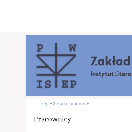
Zakład 
Instytut Ster
zep
Skład osobowy
»
»
Pracownicy