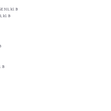
GE 311, kl. B
2, kl. B
B
. B