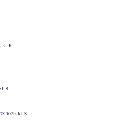
, kl. B
kl. B
GE 007b, kl. B