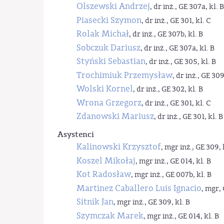
Olszewski Andrzej
, dr inż., GE 307a, kl. B
Piasecki Szymon
, dr inż., GE 301, kl. C
Rolak Michał
, dr inż., GE 307b, kl. B
Sobczuk Dariusz
, dr inż., GE 307a, kl. B
Styński Sebastian
, dr inż., GE 305, kl. B
Trochimiuk Przemysław
, dr inż., GE 309
Wolski Kornel
, dr inż., GE 302, kl. B
Wrona Grzegorz
, dr inż., GE 301, kl. C
Zdanowski Mariusz
, dr inż., GE 301, kl. B
Asystenci
Kalinowski Krzysztof
, mgr inż., GE 309, 
Koszel Mikołaj
, mgr inż., GE 014, kl. B
Kot Radosław
, mgr inż., GE 007b, kl. B
Martinez Caballero Luis Ignacio
, mgr, 
Sitnik Jan
, mgr inż., GE 309, kl. B
Szymczak Marek
, mgr inż., GE 014, kl. B