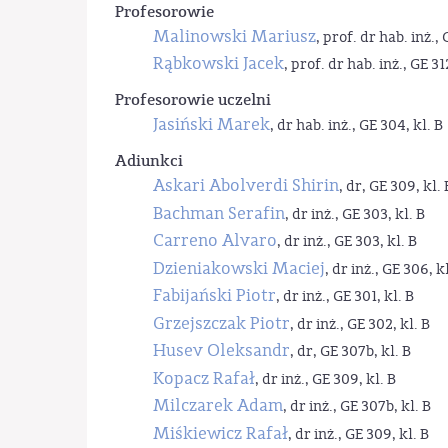
Profesorowie
Malinowski Mariusz
, prof. dr hab. inż., 
Rąbkowski Jacek
, prof. dr hab. inż., GE 31
Profesorowie uczelni
Jasiński Marek
, dr hab. inż., GE 304, kl. B
Adiunkci
Askari Abolverdi Shirin
, dr, GE 309, kl. 
Bachman Serafin
, dr inż., GE 303, kl. B
Carreno Alvaro
, dr inż., GE 303, kl. B
Dzieniakowski Maciej
, dr inż., GE 306, kl
Fabijański Piotr
, dr inż., GE 301, kl. B
Grzejszczak Piotr
, dr inż., GE 302, kl. B
Husev Oleksandr
, dr, GE 307b, kl. B
Kopacz Rafał
, dr inż., GE 309, kl. B
Milczarek Adam
, dr inż., GE 307b, kl. B
Miśkiewicz Rafał
, dr inż., GE 309, kl. B