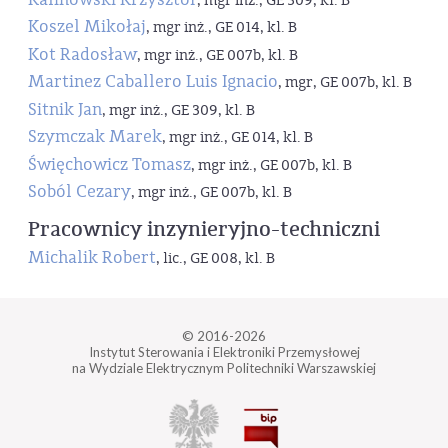
, mgr inż., GE 309, kl. B
Koszel Mikołaj
, mgr inż., GE 014, kl. B
Kot Radosław
, mgr inż., GE 007b, kl. B
Martinez Caballero Luis Ignacio
, mgr, GE 007b, kl. B
Sitnik Jan
, mgr inż., GE 309, kl. B
Szymczak Marek
, mgr inż., GE 014, kl. B
Święchowicz Tomasz
, mgr inż., GE 007b, kl. B
Soból Cezary
, mgr inż., GE 007b, kl. B
Pracownicy inzynieryjno-techniczni
Michalik Robert
, lic., GE 008, kl. B
© 2016-2026
Instytut Sterowania i Elektroniki Przemysłowej
na Wydziale Elektrycznym Politechniki Warszawskiej