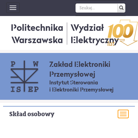
Toggle
navigation
Politechnika
Wydział
Warszawska
Elektryczny
Zakład Elektroniki
Przemysłowej
Instytut Sterowania
i Elektroniki Przemysłowej
Skład osobowy
Togg
navi