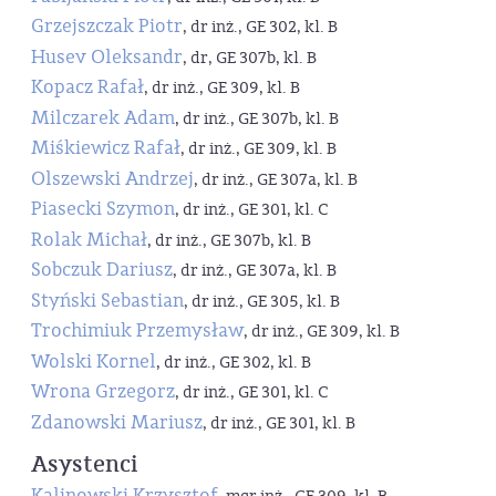
Grzejszczak Piotr
, dr inż., GE 302, kl. B
Husev Oleksandr
, dr, GE 307b, kl. B
Kopacz Rafał
, dr inż., GE 309, kl. B
Milczarek Adam
, dr inż., GE 307b, kl. B
Miśkiewicz Rafał
, dr inż., GE 309, kl. B
Olszewski Andrzej
, dr inż., GE 307a, kl. B
Piasecki Szymon
, dr inż., GE 301, kl. C
Rolak Michał
, dr inż., GE 307b, kl. B
Sobczuk Dariusz
, dr inż., GE 307a, kl. B
Styński Sebastian
, dr inż., GE 305, kl. B
Trochimiuk Przemysław
, dr inż., GE 309, kl. B
Wolski Kornel
, dr inż., GE 302, kl. B
Wrona Grzegorz
, dr inż., GE 301, kl. C
Zdanowski Mariusz
, dr inż., GE 301, kl. B
Asystenci
Kalinowski Krzysztof