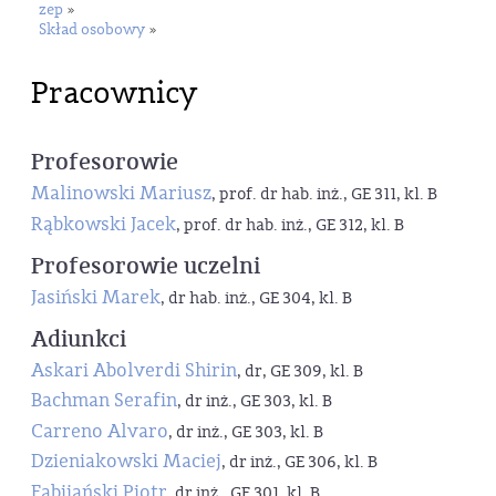
zep
»
Skład osobowy
»
Pracownicy
Profesorowie
Malinowski Mariusz
, prof. dr hab. inż., GE 311, kl. B
Rąbkowski Jacek
, prof. dr hab. inż., GE 312, kl. B
Profesorowie uczelni
Jasiński Marek
, dr hab. inż., GE 304, kl. B
Adiunkci
Askari Abolverdi Shirin
, dr, GE 309, kl. B
Bachman Serafin
, dr inż., GE 303, kl. B
Carreno Alvaro
, dr inż., GE 303, kl. B
Dzieniakowski Maciej
, dr inż., GE 306, kl. B
Fabijański Piotr
, dr inż., GE 301, kl. B