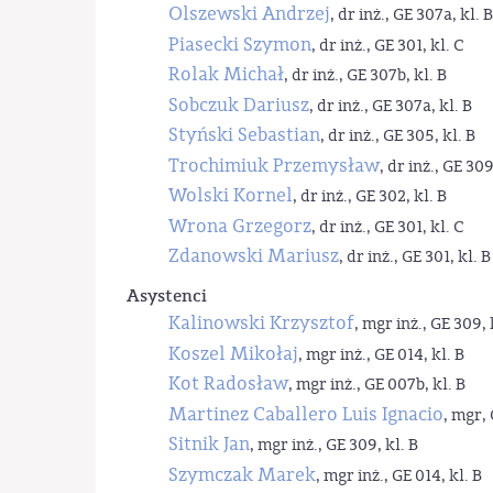
Olszewski Andrzej
, dr inż., GE 307a, kl. B
Piasecki Szymon
, dr inż., GE 301, kl. C
Rolak Michał
, dr inż., GE 307b, kl. B
Sobczuk Dariusz
, dr inż., GE 307a, kl. B
Styński Sebastian
, dr inż., GE 305, kl. B
Trochimiuk Przemysław
, dr inż., GE 309
Wolski Kornel
, dr inż., GE 302, kl. B
Wrona Grzegorz
, dr inż., GE 301, kl. C
Zdanowski Mariusz
, dr inż., GE 301, kl. B
Asystenci
Kalinowski Krzysztof
, mgr inż., GE 309, 
Koszel Mikołaj
, mgr inż., GE 014, kl. B
Kot Radosław
, mgr inż., GE 007b, kl. B
Martinez Caballero Luis Ignacio
, mgr, 
Sitnik Jan
, mgr inż., GE 309, kl. B
Szymczak Marek
, mgr inż., GE 014, kl. B