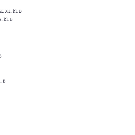
GE 311, kl. B
2, kl. B
B
. B