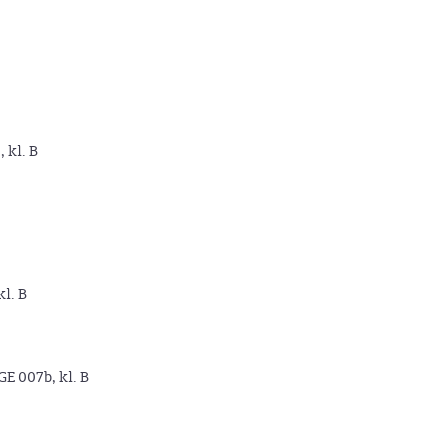
, kl. B
kl. B
GE 007b, kl. B