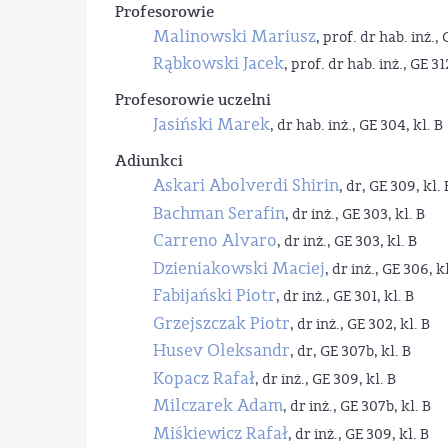
Profesorowie
Malinowski Mariusz
, prof. dr hab. inż., 
Rąbkowski Jacek
, prof. dr hab. inż., GE 31
Profesorowie uczelni
Jasiński Marek
, dr hab. inż., GE 304, kl. B
Adiunkci
Askari Abolverdi Shirin
, dr, GE 309, kl. 
Bachman Serafin
, dr inż., GE 303, kl. B
Carreno Alvaro
, dr inż., GE 303, kl. B
Dzieniakowski Maciej
, dr inż., GE 306, kl
Fabijański Piotr
, dr inż., GE 301, kl. B
Grzejszczak Piotr
, dr inż., GE 302, kl. B
Husev Oleksandr
, dr, GE 307b, kl. B
Kopacz Rafał
, dr inż., GE 309, kl. B
Milczarek Adam
, dr inż., GE 307b, kl. B
Miśkiewicz Rafał
, dr inż., GE 309, kl. B