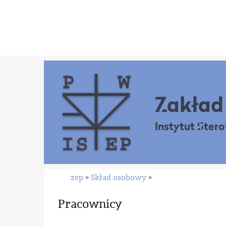
Zakład 
Instytut Ster
zep
Skład osobowy
»
»
Pracownicy