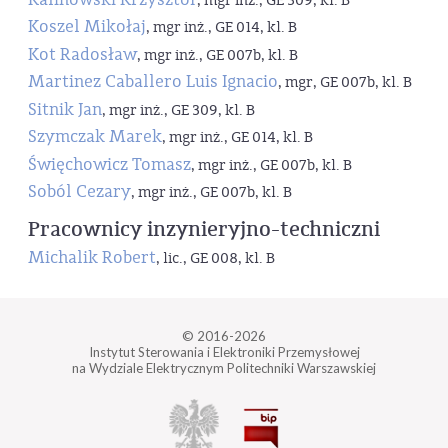
, mgr inż., GE 309, kl. B
Koszel Mikołaj
, mgr inż., GE 014, kl. B
Kot Radosław
, mgr inż., GE 007b, kl. B
Martinez Caballero Luis Ignacio
, mgr, GE 007b, kl. B
Sitnik Jan
, mgr inż., GE 309, kl. B
Szymczak Marek
, mgr inż., GE 014, kl. B
Święchowicz Tomasz
, mgr inż., GE 007b, kl. B
Soból Cezary
, mgr inż., GE 007b, kl. B
Pracownicy inzynieryjno-techniczni
Michalik Robert
, lic., GE 008, kl. B
© 2016-2026
Instytut Sterowania i Elektroniki Przemysłowej
na Wydziale Elektrycznym Politechniki Warszawskiej