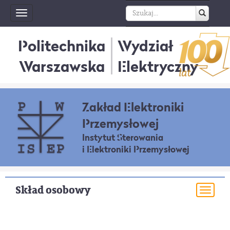
Toggle
navigation
Politechnika
Wydział
Warszawska
Elektryczny
Zakład Elektroniki
Przemysłowej
Instytut Sterowania
i Elektroniki Przemysłowej
Skład osobowy
Togg
navi