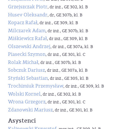
Grzejszczak Piotr
, dr inż., GE 302, kl. B
Husev Oleksandr
, dr, GE 307b, kl. B
Kopacz Rafał
, dr inż., GE 309, kl. B
Milczarek Adam
, dr inż., GE 307b, kl. B
Miśkiewicz Rafał
, dr inż., GE 309, kl. B
Olszewski Andrzej
, dr inż., GE 307a, kl. B
Piasecki Szymon
, dr inż., GE 301, kl. C
Rolak Michał
, dr inż., GE 307b, kl. B
Sobczuk Dariusz
, dr inż., GE 307a, kl. B
Styński Sebastian
, dr inż., GE 305, kl. B
Trochimiuk Przemysław
, dr inż., GE 309, kl. B
Wolski Kornel
, dr inż., GE 302, kl. B
Wrona Grzegorz
, dr inż., GE 301, kl. C
Zdanowski Mariusz
, dr inż., GE 301, kl. B
Asystenci
Kalinowski Krzysztof