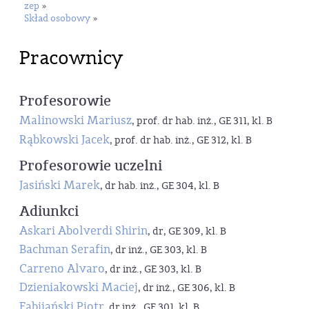
zep
»
Skład osobowy
»
Pracownicy
Profesorowie
Malinowski Mariusz
, prof. dr hab. inż., GE 311, kl. B
Rąbkowski Jacek
, prof. dr hab. inż., GE 312, kl. B
Profesorowie uczelni
Jasiński Marek
, dr hab. inż., GE 304, kl. B
Adiunkci
Askari Abolverdi Shirin
, dr, GE 309, kl. B
Bachman Serafin
, dr inż., GE 303, kl. B
Carreno Alvaro
, dr inż., GE 303, kl. B
Dzieniakowski Maciej
, dr inż., GE 306, kl. B
Fabijański Piotr
, dr inż., GE 301, kl. B