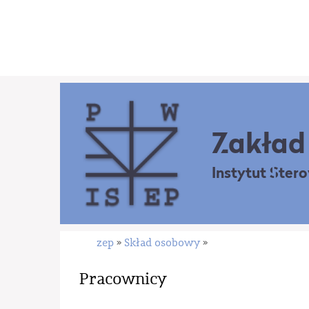
Zakład 
Instytut Ster
zep
Skład osobowy
»
»
Pracownicy