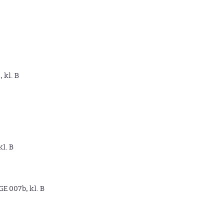
, kl. B
kl. B
GE 007b, kl. B