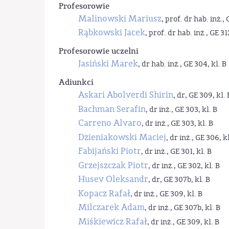
Profesorowie
Malinowski Mariusz
, prof. dr hab. inż., 
Rąbkowski Jacek
, prof. dr hab. inż., GE 31
Profesorowie uczelni
Jasiński Marek
, dr hab. inż., GE 304, kl. B
Adiunkci
Askari Abolverdi Shirin
, dr, GE 309, kl. 
Bachman Serafin
, dr inż., GE 303, kl. B
Carreno Alvaro
, dr inż., GE 303, kl. B
Dzieniakowski Maciej
, dr inż., GE 306, kl
Fabijański Piotr
, dr inż., GE 301, kl. B
Grzejszczak Piotr
, dr inż., GE 302, kl. B
Husev Oleksandr
, dr, GE 307b, kl. B
Kopacz Rafał
, dr inż., GE 309, kl. B
Milczarek Adam
, dr inż., GE 307b, kl. B
Miśkiewicz Rafał
, dr inż., GE 309, kl. B