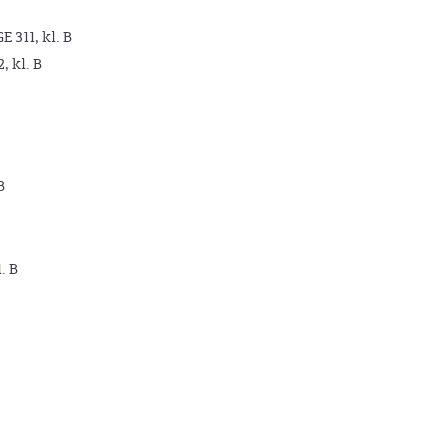
GE 311, kl. B
2, kl. B
B
. B