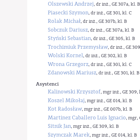
Olszewski Andrzej
, dr inż., GE 307a, kl. B
Piasecki Szymon
, dr inż., GE 301, kl. C
Rolak Michał
, dr inż., GE 307b, kl. B
Sobczuk Dariusz
, dr inż., GE 307a, kl. B
Styński Sebastian
, dr inż., GE 305, kl. B
Trochimiuk Przemysław
, dr inż., GE 309
Wolski Kornel
, dr inż., GE 302, kl. B
Wrona Grzegorz
, dr inż., GE 301, kl. C
Zdanowski Mariusz
, dr inż., GE 301, kl. B
Asystenci
Kalinowski Krzysztof
, mgr inż., GE 309, 
Koszel Mikołaj
, mgr inż., GE 014, kl. B
Kot Radosław
, mgr inż., GE 007b, kl. B
Martinez Caballero Luis Ignacio
, mgr, 
Sitnik Jan
, mgr inż., GE 309, kl. B
Szymczak Marek
, mgr inż., GE 014, kl. B