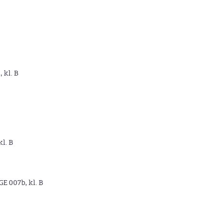
, kl. B
kl. B
GE 007b, kl. B