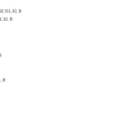
GE 311, kl. B
2, kl. B
B
. B