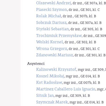
Olszewski Andrzej
, dr inż., GE 307a, kl. B
Piasecki Szymon
, dr inż., GE 301, kl. C
Rolak Michał
, dr inż., GE 307b, kl. B
Sobczuk Dariusz
, dr inż., GE 307a, kl. B
Styński Sebastian
, dr inż., GE 305, kl. B
Trochimiuk Przemysław
, dr inż., GE 309
Wolski Kornel
, dr inż., GE 302, kl. B
Wrona Grzegorz
, dr inż., GE 301, kl. C
Zdanowski Mariusz
, dr inż., GE 301, kl. B
Asystenci
Kalinowski Krzysztof
, mgr inż., GE 309, 
Koszel Mikołaj
, mgr inż., GE 014, kl. B
Kot Radosław
, mgr inż., GE 007b, kl. B
Martinez Caballero Luis Ignacio
, mgr, 
Sitnik Jan
, mgr inż., GE 309, kl. B
Szymczak Marek
, mgr inż., GE 014, kl. B