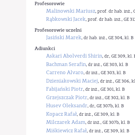
Profesorowie
Malinowski Mariusz
, prof. dr hab. inż., 
Rąbkowski Jacek
, prof. dr hab. inż., GE 31
Profesorowie uczelni
Jasiński Marek
, dr hab. inż., GE 304, kl. B
Adiunkci
Askari Abolverdi Shirin
, dr, GE 309, kl. 
Bachman Serafin
, dr inż., GE 303, kl. B
Carreno Alvaro
, dr inż., GE 303, kl. B
Dzieniakowski Maciej
, dr inż., GE 306, kl
Fabijański Piotr
, dr inż., GE 301, kl. B
Grzejszczak Piotr
, dr inż., GE 302, kl. B
Husev Oleksandr
, dr, GE 307b, kl. B
Kopacz Rafał
, dr inż., GE 309, kl. B
Milczarek Adam
, dr inż., GE 307b, kl. B
Miśkiewicz Rafał
, dr inż., GE 309, kl. B