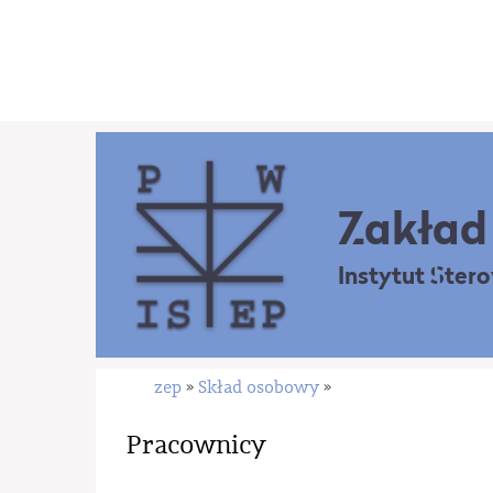
Zakład 
Instytut Ster
zep
Skład osobowy
»
»
Pracownicy