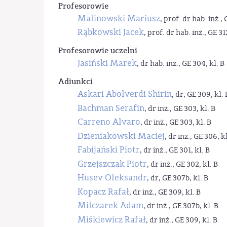
Profesorowie
Malinowski Mariusz
, prof. dr hab. inż., 
Rąbkowski Jacek
, prof. dr hab. inż., GE 31
Profesorowie uczelni
Jasiński Marek
, dr hab. inż., GE 304, kl. B
Adiunkci
Askari Abolverdi Shirin
, dr, GE 309, kl. 
Bachman Serafin
, dr inż., GE 303, kl. B
Carreno Alvaro
, dr inż., GE 303, kl. B
Dzieniakowski Maciej
, dr inż., GE 306, kl
Fabijański Piotr
, dr inż., GE 301, kl. B
Grzejszczak Piotr
, dr inż., GE 302, kl. B
Husev Oleksandr
, dr, GE 307b, kl. B
Kopacz Rafał
, dr inż., GE 309, kl. B
Milczarek Adam
, dr inż., GE 307b, kl. B
Miśkiewicz Rafał
, dr inż., GE 309, kl. B