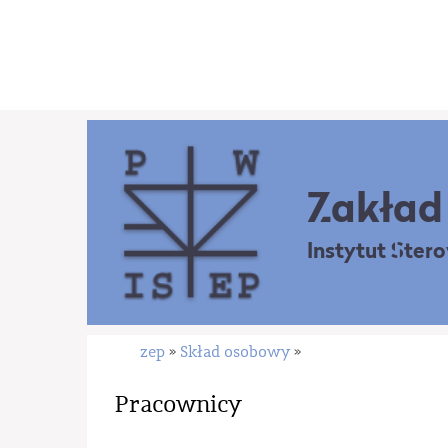
Zakład 
Instytut Ster
zep
Skład osobowy
»
»
Pracownicy