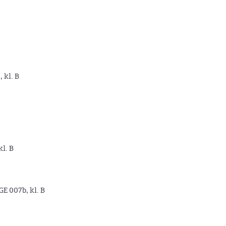
, kl. B
kl. B
GE 007b, kl. B