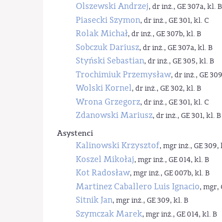
Olszewski Andrzej
, dr inż., GE 307a, kl. B
Piasecki Szymon
, dr inż., GE 301, kl. C
Rolak Michał
, dr inż., GE 307b, kl. B
Sobczuk Dariusz
, dr inż., GE 307a, kl. B
Styński Sebastian
, dr inż., GE 305, kl. B
Trochimiuk Przemysław
, dr inż., GE 309
Wolski Kornel
, dr inż., GE 302, kl. B
Wrona Grzegorz
, dr inż., GE 301, kl. C
Zdanowski Mariusz
, dr inż., GE 301, kl. B
Asystenci
Kalinowski Krzysztof
, mgr inż., GE 309, 
Koszel Mikołaj
, mgr inż., GE 014, kl. B
Kot Radosław
, mgr inż., GE 007b, kl. B
Martinez Caballero Luis Ignacio
, mgr, 
Sitnik Jan
, mgr inż., GE 309, kl. B
Szymczak Marek
, mgr inż., GE 014, kl. B