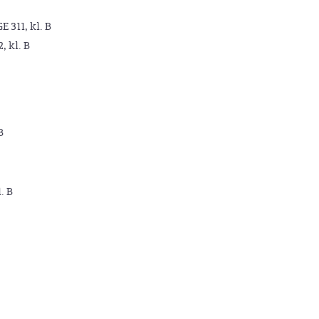
GE 311, kl. B
2, kl. B
B
. B