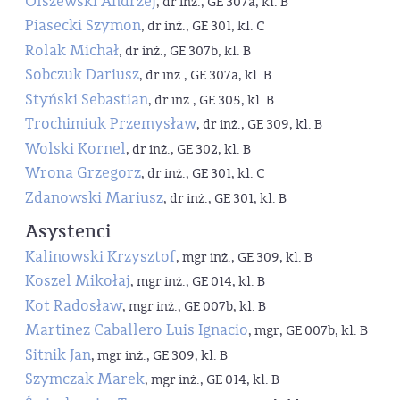
Olszewski Andrzej
, dr inż., GE 307a, kl. B
Piasecki Szymon
, dr inż., GE 301, kl. C
Rolak Michał
, dr inż., GE 307b, kl. B
Sobczuk Dariusz
, dr inż., GE 307a, kl. B
Styński Sebastian
, dr inż., GE 305, kl. B
Trochimiuk Przemysław
, dr inż., GE 309, kl. B
Wolski Kornel
, dr inż., GE 302, kl. B
Wrona Grzegorz
, dr inż., GE 301, kl. C
Zdanowski Mariusz
, dr inż., GE 301, kl. B
Asystenci
Kalinowski Krzysztof
, mgr inż., GE 309, kl. B
Koszel Mikołaj
, mgr inż., GE 014, kl. B
Kot Radosław
, mgr inż., GE 007b, kl. B
Martinez Caballero Luis Ignacio
, mgr, GE 007b, kl. B
Sitnik Jan
, mgr inż., GE 309, kl. B
Szymczak Marek
, mgr inż., GE 014, kl. B