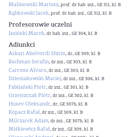
Malinowski Mariusz
, prof. dr hab. inż., GE 311, kl. B
Rąbkowski Jacek
, prof. dr hab. inż., GE 312, kl. B
Profesorowie uczelni
Jasiński Marek
, dr hab. inż., GE 304, kl. B
Adiunkci
Askari Abolverdi Shirin
, dr, GE 309, kl. B
Bachman Serafin
, dr inż., GE 303, kl. B
Carreno Alvaro
, dr inż., GE 303, kl. B
Dzieniakowski Maciej
, dr inż., GE 306, kl. B
Fabijański Piotr
, dr inż., GE 301, kl. B
Grzejszczak Piotr
, dr inż., GE 302, kl. B
Husev Oleksandr
, dr, GE 307b, kl. B
Kopacz Rafał
, dr inż., GE 309, kl. B
Milczarek Adam
, dr inż., GE 307b, kl. B
Miśkiewicz Rafał
, dr inż., GE 309, kl. B