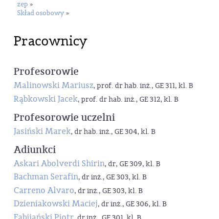
zep
»
Skład osobowy
»
Pracownicy
Profesorowie
Malinowski Mariusz
, prof. dr hab. inż., GE 311, kl. B
Rąbkowski Jacek
, prof. dr hab. inż., GE 312, kl. B
Profesorowie uczelni
Jasiński Marek
, dr hab. inż., GE 304, kl. B
Adiunkci
Askari Abolverdi Shirin
, dr, GE 309, kl. B
Bachman Serafin
, dr inż., GE 303, kl. B
Carreno Alvaro
, dr inż., GE 303, kl. B
Dzieniakowski Maciej
, dr inż., GE 306, kl. B
Fabijański Piotr
, dr inż., GE 301, kl. B