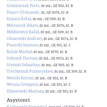
Grzejszczak Piotr
, dr inż., GE 302, kl. B
Husev Oleksandr
, dr, GE 307b, kl. B
Kopacz Rafał
, dr inż., GE 309, kl. B
Milczarek Adam
, dr inż., GE 307b, kl. B
Miśkiewicz Rafał
, dr inż., GE 309, kl. B
Olszewski Andrzej
, dr inż., GE 307a, kl. B
Piasecki Szymon
, dr inż., GE 301, kl. C
Rolak Michał
, dr inż., GE 307b, kl. B
Sobczuk Dariusz
, dr inż., GE 307a, kl. B
Styński Sebastian
, dr inż., GE 305, kl. B
Trochimiuk Przemysław
, dr inż., GE 309, kl. B
Wolski Kornel
, dr inż., GE 302, kl. B
Wrona Grzegorz
, dr inż., GE 301, kl. C
Zdanowski Mariusz
, dr inż., GE 301, kl. B
Asystenci
Kalinowski Krzysztof