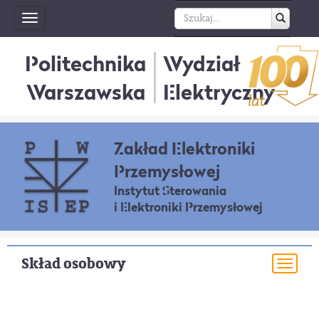
Toggle
navigation
Politechnika
Wydział
Warszawska
Elektryczny
Zakład Elektroniki
Przemysłowej
Instytut Sterowania
i Elektroniki Przemysłowej
Skład osobowy
Togg
navi