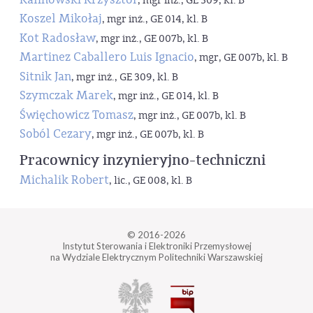
, mgr inż., GE 309, kl. B
Koszel Mikołaj
, mgr inż., GE 014, kl. B
Kot Radosław
, mgr inż., GE 007b, kl. B
Martinez Caballero Luis Ignacio
, mgr, GE 007b, kl. B
Sitnik Jan
, mgr inż., GE 309, kl. B
Szymczak Marek
, mgr inż., GE 014, kl. B
Święchowicz Tomasz
, mgr inż., GE 007b, kl. B
Soból Cezary
, mgr inż., GE 007b, kl. B
Pracownicy inzynieryjno-techniczni
Michalik Robert
, lic., GE 008, kl. B
© 2016-2026
Instytut Sterowania i Elektroniki Przemysłowej
na Wydziale Elektrycznym Politechniki Warszawskiej