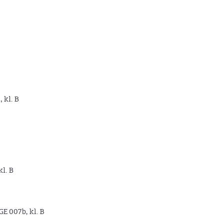
, kl. B
kl. B
GE 007b, kl. B