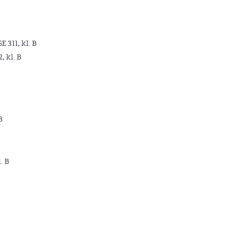
GE 311, kl. B
2, kl. B
B
. B