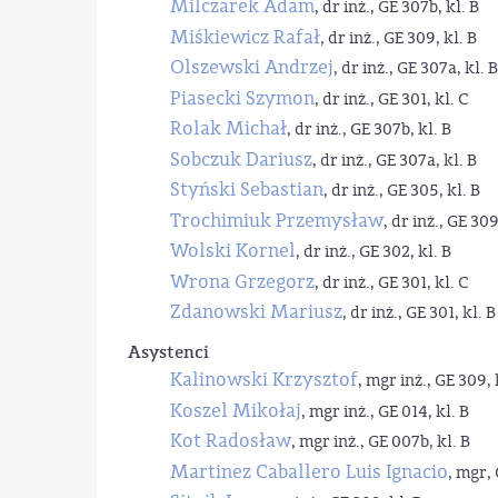
Milczarek Adam
, dr inż., GE 307b, kl. B
Miśkiewicz Rafał
, dr inż., GE 309, kl. B
Olszewski Andrzej
, dr inż., GE 307a, kl. B
Piasecki Szymon
, dr inż., GE 301, kl. C
Rolak Michał
, dr inż., GE 307b, kl. B
Sobczuk Dariusz
, dr inż., GE 307a, kl. B
Styński Sebastian
, dr inż., GE 305, kl. B
Trochimiuk Przemysław
, dr inż., GE 309
Wolski Kornel
, dr inż., GE 302, kl. B
Wrona Grzegorz
, dr inż., GE 301, kl. C
Zdanowski Mariusz
, dr inż., GE 301, kl. B
Asystenci
Kalinowski Krzysztof
, mgr inż., GE 309, 
Koszel Mikołaj
, mgr inż., GE 014, kl. B
Kot Radosław
, mgr inż., GE 007b, kl. B
Martinez Caballero Luis Ignacio
, mgr, 