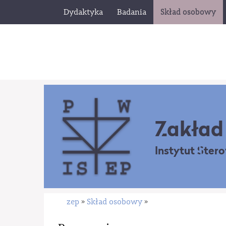
Dydaktyka
Badania
Skład osobowy
Zakład 
Instytut Ster
zep
Skład osobowy
»
»