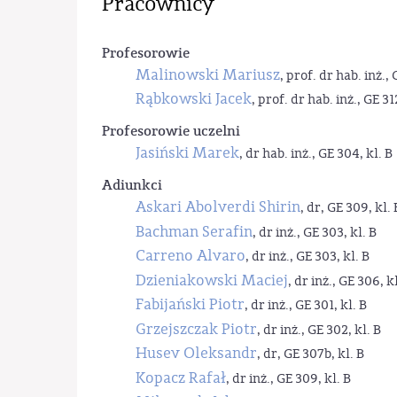
Pracownicy
Profesorowie
Malinowski Mariusz
, prof. dr hab. inż., 
Rąbkowski Jacek
, prof. dr hab. inż., GE 31
Profesorowie uczelni
Jasiński Marek
, dr hab. inż., GE 304, kl. B
Adiunkci
Askari Abolverdi Shirin
, dr, GE 309, kl. 
Bachman Serafin
, dr inż., GE 303, kl. B
Carreno Alvaro
, dr inż., GE 303, kl. B
Dzieniakowski Maciej
, dr inż., GE 306, kl
Fabijański Piotr
, dr inż., GE 301, kl. B
Grzejszczak Piotr
, dr inż., GE 302, kl. B
Husev Oleksandr
, dr, GE 307b, kl. B
Kopacz Rafał
, dr inż., GE 309, kl. B