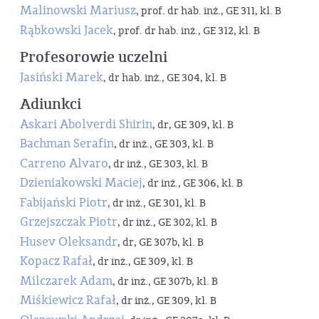
Malinowski Mariusz
, prof. dr hab. inż., GE 311, kl. B
Rąbkowski Jacek
, prof. dr hab. inż., GE 312, kl. B
Profesorowie uczelni
Jasiński Marek
, dr hab. inż., GE 304, kl. B
Adiunkci
Askari Abolverdi Shirin
, dr, GE 309, kl. B
Bachman Serafin
, dr inż., GE 303, kl. B
Carreno Alvaro
, dr inż., GE 303, kl. B
Dzieniakowski Maciej
, dr inż., GE 306, kl. B
Fabijański Piotr
, dr inż., GE 301, kl. B
Grzejszczak Piotr
, dr inż., GE 302, kl. B
Husev Oleksandr
, dr, GE 307b, kl. B
Kopacz Rafał
, dr inż., GE 309, kl. B
Milczarek Adam
, dr inż., GE 307b, kl. B
Miśkiewicz Rafał
, dr inż., GE 309, kl. B