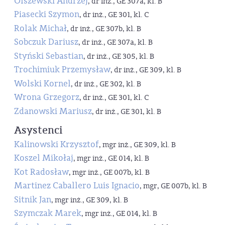
Olszewski Andrzej
, dr inż., GE 307a, kl. B
Piasecki Szymon
, dr inż., GE 301, kl. C
Rolak Michał
, dr inż., GE 307b, kl. B
Sobczuk Dariusz
, dr inż., GE 307a, kl. B
Styński Sebastian
, dr inż., GE 305, kl. B
Trochimiuk Przemysław
, dr inż., GE 309, kl. B
Wolski Kornel
, dr inż., GE 302, kl. B
Wrona Grzegorz
, dr inż., GE 301, kl. C
Zdanowski Mariusz
, dr inż., GE 301, kl. B
Asystenci
Kalinowski Krzysztof
, mgr inż., GE 309, kl. B
Koszel Mikołaj
, mgr inż., GE 014, kl. B
Kot Radosław
, mgr inż., GE 007b, kl. B
Martinez Caballero Luis Ignacio
, mgr, GE 007b, kl. B
Sitnik Jan
, mgr inż., GE 309, kl. B
Szymczak Marek
, mgr inż., GE 014, kl. B