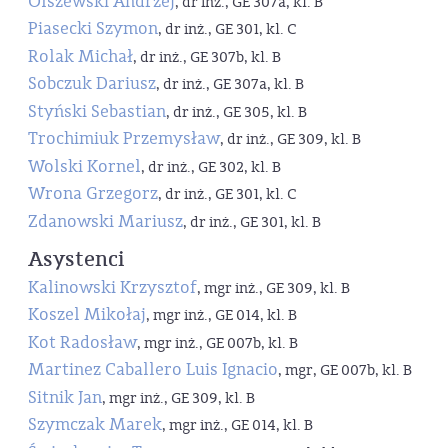
Olszewski Andrzej
, dr inż., GE 307a, kl. B
Piasecki Szymon
, dr inż., GE 301, kl. C
Rolak Michał
, dr inż., GE 307b, kl. B
Sobczuk Dariusz
, dr inż., GE 307a, kl. B
Styński Sebastian
, dr inż., GE 305, kl. B
Trochimiuk Przemysław
, dr inż., GE 309, kl. B
Wolski Kornel
, dr inż., GE 302, kl. B
Wrona Grzegorz
, dr inż., GE 301, kl. C
Zdanowski Mariusz
, dr inż., GE 301, kl. B
Asystenci
Kalinowski Krzysztof
, mgr inż., GE 309, kl. B
Koszel Mikołaj
, mgr inż., GE 014, kl. B
Kot Radosław
, mgr inż., GE 007b, kl. B
Martinez Caballero Luis Ignacio
, mgr, GE 007b, kl. B
Sitnik Jan
, mgr inż., GE 309, kl. B
Szymczak Marek
, mgr inż., GE 014, kl. B