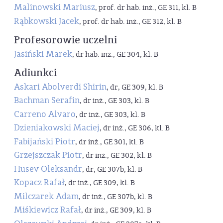
Malinowski Mariusz
, prof. dr hab. inż., GE 311, kl. B
Rąbkowski Jacek
, prof. dr hab. inż., GE 312, kl. B
Profesorowie uczelni
Jasiński Marek
, dr hab. inż., GE 304, kl. B
Adiunkci
Askari Abolverdi Shirin
, dr, GE 309, kl. B
Bachman Serafin
, dr inż., GE 303, kl. B
Carreno Alvaro
, dr inż., GE 303, kl. B
Dzieniakowski Maciej
, dr inż., GE 306, kl. B
Fabijański Piotr
, dr inż., GE 301, kl. B
Grzejszczak Piotr
, dr inż., GE 302, kl. B
Husev Oleksandr
, dr, GE 307b, kl. B
Kopacz Rafał
, dr inż., GE 309, kl. B
Milczarek Adam
, dr inż., GE 307b, kl. B
Miśkiewicz Rafał
, dr inż., GE 309, kl. B