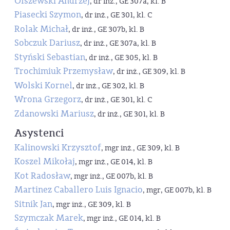
Olszewski Andrzej
, dr inż., GE 307a, kl. B
Piasecki Szymon
, dr inż., GE 301, kl. C
Rolak Michał
, dr inż., GE 307b, kl. B
Sobczuk Dariusz
, dr inż., GE 307a, kl. B
Styński Sebastian
, dr inż., GE 305, kl. B
Trochimiuk Przemysław
, dr inż., GE 309, kl. B
Wolski Kornel
, dr inż., GE 302, kl. B
Wrona Grzegorz
, dr inż., GE 301, kl. C
Zdanowski Mariusz
, dr inż., GE 301, kl. B
Asystenci
Kalinowski Krzysztof
, mgr inż., GE 309, kl. B
Koszel Mikołaj
, mgr inż., GE 014, kl. B
Kot Radosław
, mgr inż., GE 007b, kl. B
Martinez Caballero Luis Ignacio
, mgr, GE 007b, kl. B
Sitnik Jan
, mgr inż., GE 309, kl. B
Szymczak Marek
, mgr inż., GE 014, kl. B