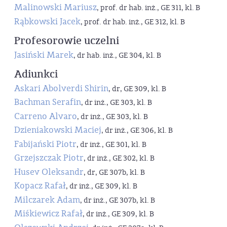
Malinowski Mariusz
, prof. dr hab. inż., GE 311, kl. B
Rąbkowski Jacek
, prof. dr hab. inż., GE 312, kl. B
Profesorowie uczelni
Jasiński Marek
, dr hab. inż., GE 304, kl. B
Adiunkci
Askari Abolverdi Shirin
, dr, GE 309, kl. B
Bachman Serafin
, dr inż., GE 303, kl. B
Carreno Alvaro
, dr inż., GE 303, kl. B
Dzieniakowski Maciej
, dr inż., GE 306, kl. B
Fabijański Piotr
, dr inż., GE 301, kl. B
Grzejszczak Piotr
, dr inż., GE 302, kl. B
Husev Oleksandr
, dr, GE 307b, kl. B
Kopacz Rafał
, dr inż., GE 309, kl. B
Milczarek Adam
, dr inż., GE 307b, kl. B
Miśkiewicz Rafał
, dr inż., GE 309, kl. B