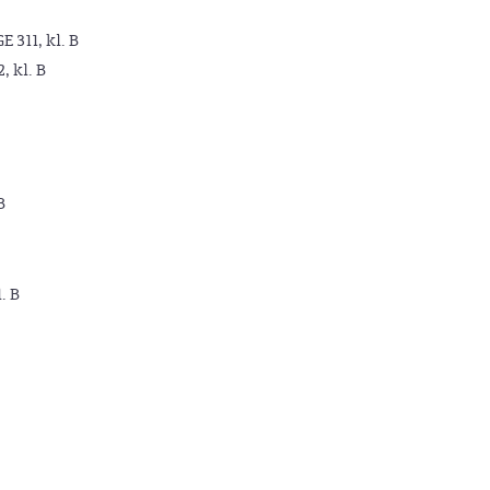
GE 311, kl. B
2, kl. B
B
. B