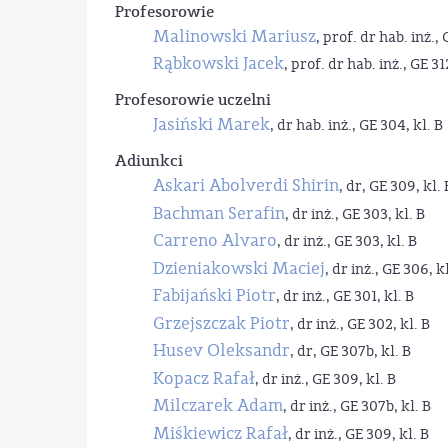
Profesorowie
Malinowski Mariusz
, prof. dr hab. inż., 
Rąbkowski Jacek
, prof. dr hab. inż., GE 31
Profesorowie uczelni
Jasiński Marek
, dr hab. inż., GE 304, kl. B
Adiunkci
Askari Abolverdi Shirin
, dr, GE 309, kl. 
Bachman Serafin
, dr inż., GE 303, kl. B
Carreno Alvaro
, dr inż., GE 303, kl. B
Dzieniakowski Maciej
, dr inż., GE 306, kl
Fabijański Piotr
, dr inż., GE 301, kl. B
Grzejszczak Piotr
, dr inż., GE 302, kl. B
Husev Oleksandr
, dr, GE 307b, kl. B
Kopacz Rafał
, dr inż., GE 309, kl. B
Milczarek Adam
, dr inż., GE 307b, kl. B
Miśkiewicz Rafał
, dr inż., GE 309, kl. B