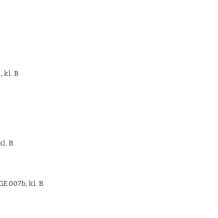
, kl. B
kl. B
GE 007b, kl. B