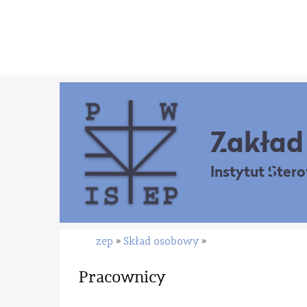
Zakład 
Instytut Ster
zep
Skład osobowy
»
»
Pracownicy