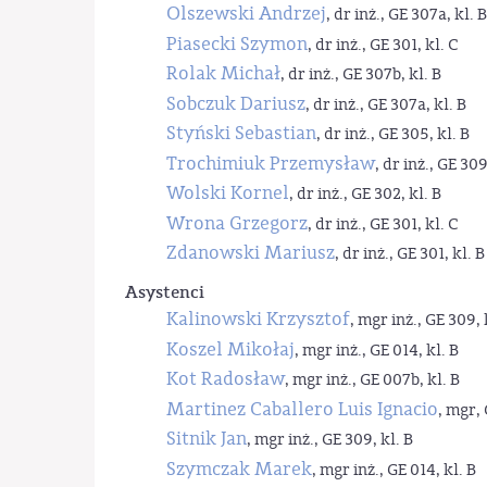
Olszewski Andrzej
, dr inż., GE 307a, kl. B
Piasecki Szymon
, dr inż., GE 301, kl. C
Rolak Michał
, dr inż., GE 307b, kl. B
Sobczuk Dariusz
, dr inż., GE 307a, kl. B
Styński Sebastian
, dr inż., GE 305, kl. B
Trochimiuk Przemysław
, dr inż., GE 309
Wolski Kornel
, dr inż., GE 302, kl. B
Wrona Grzegorz
, dr inż., GE 301, kl. C
Zdanowski Mariusz
, dr inż., GE 301, kl. B
Asystenci
Kalinowski Krzysztof
, mgr inż., GE 309, 
Koszel Mikołaj
, mgr inż., GE 014, kl. B
Kot Radosław
, mgr inż., GE 007b, kl. B
Martinez Caballero Luis Ignacio
, mgr, 
Sitnik Jan
, mgr inż., GE 309, kl. B
Szymczak Marek
, mgr inż., GE 014, kl. B