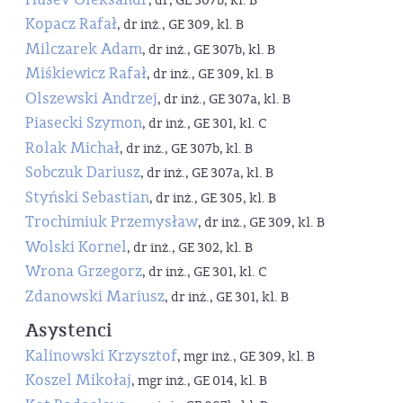
, dr, GE 307b, kl. B
Kopacz Rafał
, dr inż., GE 309, kl. B
Milczarek Adam
, dr inż., GE 307b, kl. B
Miśkiewicz Rafał
, dr inż., GE 309, kl. B
Olszewski Andrzej
, dr inż., GE 307a, kl. B
Piasecki Szymon
, dr inż., GE 301, kl. C
Rolak Michał
, dr inż., GE 307b, kl. B
Sobczuk Dariusz
, dr inż., GE 307a, kl. B
Styński Sebastian
, dr inż., GE 305, kl. B
Trochimiuk Przemysław
, dr inż., GE 309, kl. B
Wolski Kornel
, dr inż., GE 302, kl. B
Wrona Grzegorz
, dr inż., GE 301, kl. C
Zdanowski Mariusz
, dr inż., GE 301, kl. B
Asystenci
Kalinowski Krzysztof
, mgr inż., GE 309, kl. B
Koszel Mikołaj
, mgr inż., GE 014, kl. B