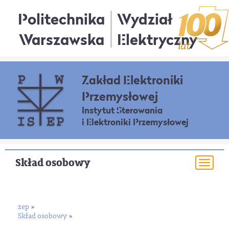
Politechnika
Wydział
Warszawska
Elektryczny
Zakład Elektroniki
Przemysłowej
Instytut Sterowania
i Elektroniki Przemysłowej
Skład osobowy
Togg
navi
zep
»
Skład osobowy
»