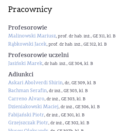
Pracownicy
Profesorowie
Malinowski Mariusz
, prof. dr hab. inż., GE 311, kl. B
Rąbkowski Jacek
, prof. dr hab. inż., GE 312, kl. B
Profesorowie uczelni
Jasiński Marek
, dr hab. inż., GE 304, kl. B
Adiunkci
Askari Abolverdi Shirin
, dr, GE 309, kl. B
Bachman Serafin
, dr inż., GE 303, kl. B
Carreno Alvaro
, dr inż., GE 303, kl. B
Dzieniakowski Maciej
, dr inż., GE 306, kl. B
Fabijański Piotr
, dr inż., GE 301, kl. B
Grzejszczak Piotr
, dr inż., GE 302, kl. B
Husev Oleksandr