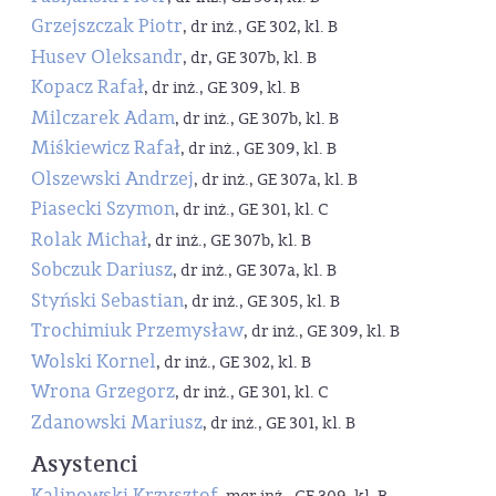
Grzejszczak Piotr
, dr inż., GE 302, kl. B
Husev Oleksandr
, dr, GE 307b, kl. B
Kopacz Rafał
, dr inż., GE 309, kl. B
Milczarek Adam
, dr inż., GE 307b, kl. B
Miśkiewicz Rafał
, dr inż., GE 309, kl. B
Olszewski Andrzej
, dr inż., GE 307a, kl. B
Piasecki Szymon
, dr inż., GE 301, kl. C
Rolak Michał
, dr inż., GE 307b, kl. B
Sobczuk Dariusz
, dr inż., GE 307a, kl. B
Styński Sebastian
, dr inż., GE 305, kl. B
Trochimiuk Przemysław
, dr inż., GE 309, kl. B
Wolski Kornel
, dr inż., GE 302, kl. B
Wrona Grzegorz
, dr inż., GE 301, kl. C
Zdanowski Mariusz
, dr inż., GE 301, kl. B
Asystenci
Kalinowski Krzysztof