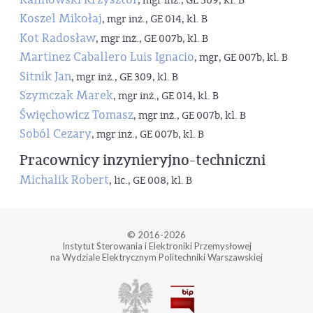
, mgr inż., GE 309, kl. B
Koszel Mikołaj
, mgr inż., GE 014, kl. B
Kot Radosław
, mgr inż., GE 007b, kl. B
Martinez Caballero Luis Ignacio
, mgr, GE 007b, kl. B
Sitnik Jan
, mgr inż., GE 309, kl. B
Szymczak Marek
, mgr inż., GE 014, kl. B
Święchowicz Tomasz
, mgr inż., GE 007b, kl. B
Soból Cezary
, mgr inż., GE 007b, kl. B
Pracownicy inzynieryjno-techniczni
Michalik Robert
, lic., GE 008, kl. B
© 2016-2026
Instytut Sterowania i Elektroniki Przemysłowej
na Wydziale Elektrycznym Politechniki Warszawskiej