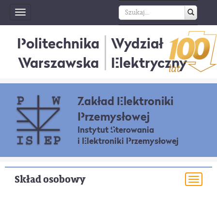
Toggle
navigation
Politechnika
Wydział
Warszawska
Elektryczny
Zakład Elektroniki
Przemysłowej
Instytut Sterowania
i Elektroniki Przemysłowej
Skład osobowy
Togg
navi