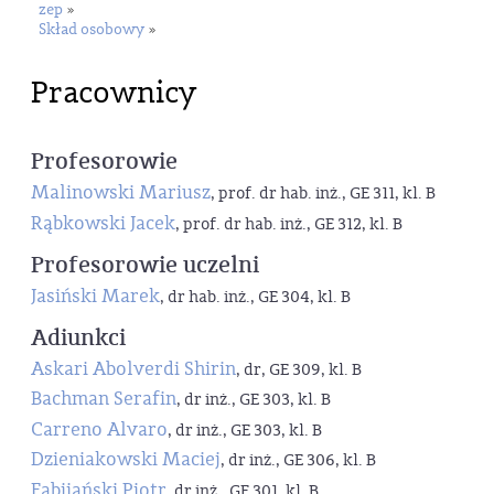
zep
»
Skład osobowy
»
Pracownicy
Profesorowie
Malinowski Mariusz
, prof. dr hab. inż., GE 311, kl. B
Rąbkowski Jacek
, prof. dr hab. inż., GE 312, kl. B
Profesorowie uczelni
Jasiński Marek
, dr hab. inż., GE 304, kl. B
Adiunkci
Askari Abolverdi Shirin
, dr, GE 309, kl. B
Bachman Serafin
, dr inż., GE 303, kl. B
Carreno Alvaro
, dr inż., GE 303, kl. B
Dzieniakowski Maciej
, dr inż., GE 306, kl. B
Fabijański Piotr
, dr inż., GE 301, kl. B