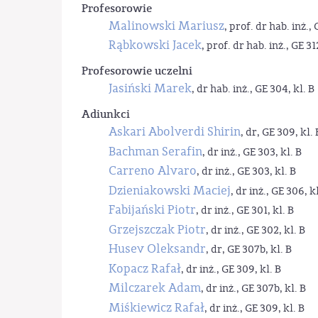
Profesorowie
Malinowski Mariusz
, prof. dr hab. inż., 
Rąbkowski Jacek
, prof. dr hab. inż., GE 31
Profesorowie uczelni
Jasiński Marek
, dr hab. inż., GE 304, kl. B
Adiunkci
Askari Abolverdi Shirin
, dr, GE 309, kl. 
Bachman Serafin
, dr inż., GE 303, kl. B
Carreno Alvaro
, dr inż., GE 303, kl. B
Dzieniakowski Maciej
, dr inż., GE 306, kl
Fabijański Piotr
, dr inż., GE 301, kl. B
Grzejszczak Piotr
, dr inż., GE 302, kl. B
Husev Oleksandr
, dr, GE 307b, kl. B
Kopacz Rafał
, dr inż., GE 309, kl. B
Milczarek Adam
, dr inż., GE 307b, kl. B
Miśkiewicz Rafał
, dr inż., GE 309, kl. B