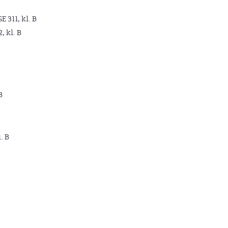
GE 311, kl. B
2, kl. B
B
. B