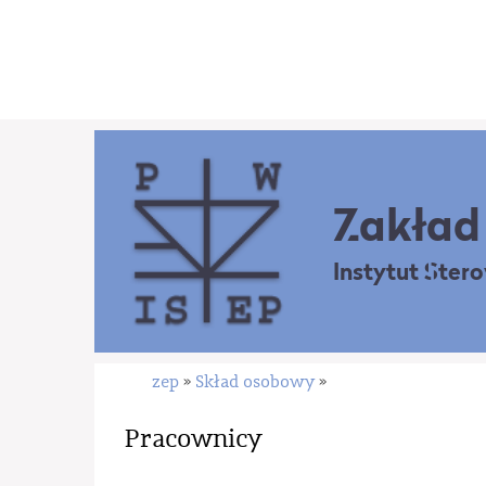
Zakład 
Instytut Ster
zep
Skład osobowy
»
»
Pracownicy