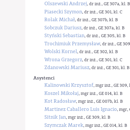
Olszewski Andrzej
, dr inż., GE 307a, kl. B
Piasecki Szymon
, dr inż., GE 301, kl. C
Rolak Michał
, dr inż., GE 307b, kl. B
Sobczuk Dariusz
, dr inż., GE 307a, kl. B
Styński Sebastian
, dr inż., GE 305, kl. B
Trochimiuk Przemysław
, dr inż., GE 309
Wolski Kornel
, dr inż., GE 302, kl. B
Wrona Grzegorz
, dr inż., GE 301, kl. C
Zdanowski Mariusz
, dr inż., GE 301, kl. B
Asystenci
Kalinowski Krzysztof
, mgr inż., GE 309, 
Koszel Mikołaj
, mgr inż., GE 014, kl. B
Kot Radosław
, mgr inż., GE 007b, kl. B
Martinez Caballero Luis Ignacio
, mgr, 
Sitnik Jan
, mgr inż., GE 309, kl. B
Szymczak Marek
, mgr inż., GE 014, kl. B