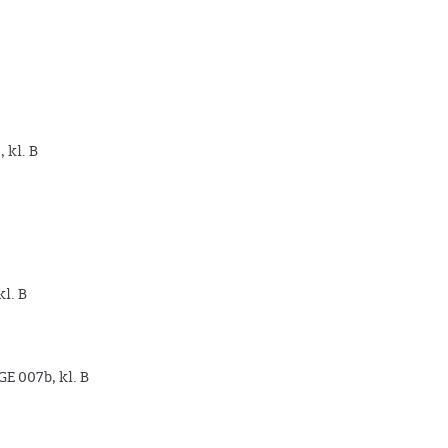
, kl. B
kl. B
GE 007b, kl. B