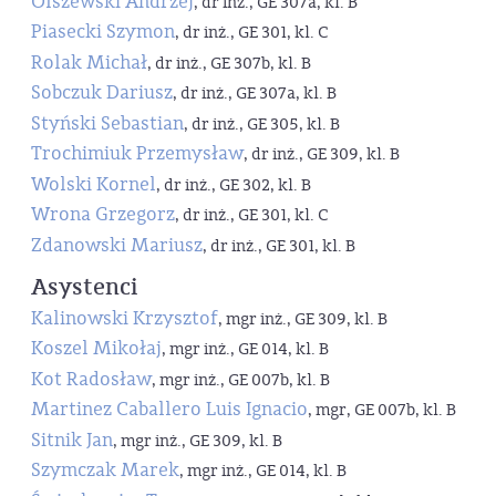
Olszewski Andrzej
, dr inż., GE 307a, kl. B
Piasecki Szymon
, dr inż., GE 301, kl. C
Rolak Michał
, dr inż., GE 307b, kl. B
Sobczuk Dariusz
, dr inż., GE 307a, kl. B
Styński Sebastian
, dr inż., GE 305, kl. B
Trochimiuk Przemysław
, dr inż., GE 309, kl. B
Wolski Kornel
, dr inż., GE 302, kl. B
Wrona Grzegorz
, dr inż., GE 301, kl. C
Zdanowski Mariusz
, dr inż., GE 301, kl. B
Asystenci
Kalinowski Krzysztof
, mgr inż., GE 309, kl. B
Koszel Mikołaj
, mgr inż., GE 014, kl. B
Kot Radosław
, mgr inż., GE 007b, kl. B
Martinez Caballero Luis Ignacio
, mgr, GE 007b, kl. B
Sitnik Jan
, mgr inż., GE 309, kl. B
Szymczak Marek
, mgr inż., GE 014, kl. B