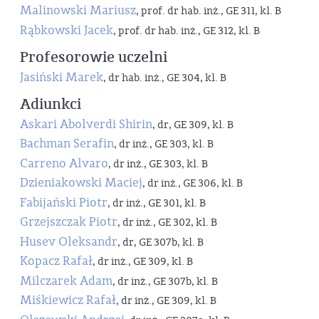
Malinowski Mariusz
, prof. dr hab. inż., GE 311, kl. B
Rąbkowski Jacek
, prof. dr hab. inż., GE 312, kl. B
Profesorowie uczelni
Jasiński Marek
, dr hab. inż., GE 304, kl. B
Adiunkci
Askari Abolverdi Shirin
, dr, GE 309, kl. B
Bachman Serafin
, dr inż., GE 303, kl. B
Carreno Alvaro
, dr inż., GE 303, kl. B
Dzieniakowski Maciej
, dr inż., GE 306, kl. B
Fabijański Piotr
, dr inż., GE 301, kl. B
Grzejszczak Piotr
, dr inż., GE 302, kl. B
Husev Oleksandr
, dr, GE 307b, kl. B
Kopacz Rafał
, dr inż., GE 309, kl. B
Milczarek Adam
, dr inż., GE 307b, kl. B
Miśkiewicz Rafał
, dr inż., GE 309, kl. B