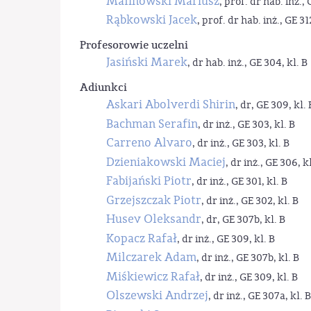
Malinowski Mariusz
, prof. dr hab. inż., 
Rąbkowski Jacek
, prof. dr hab. inż., GE 31
Profesorowie uczelni
Jasiński Marek
, dr hab. inż., GE 304, kl. B
Adiunkci
Askari Abolverdi Shirin
, dr, GE 309, kl. 
Bachman Serafin
, dr inż., GE 303, kl. B
Carreno Alvaro
, dr inż., GE 303, kl. B
Dzieniakowski Maciej
, dr inż., GE 306, kl
Fabijański Piotr
, dr inż., GE 301, kl. B
Grzejszczak Piotr
, dr inż., GE 302, kl. B
Husev Oleksandr
, dr, GE 307b, kl. B
Kopacz Rafał
, dr inż., GE 309, kl. B
Milczarek Adam
, dr inż., GE 307b, kl. B
Miśkiewicz Rafał
, dr inż., GE 309, kl. B
Olszewski Andrzej
, dr inż., GE 307a, kl. B