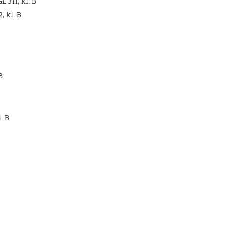
GE 311, kl. B
2, kl. B
B
. B