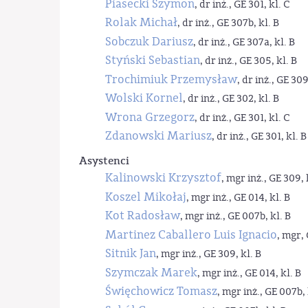
Piasecki Szymon
, dr inż., GE 301, kl. C
Rolak Michał
, dr inż., GE 307b, kl. B
Sobczuk Dariusz
, dr inż., GE 307a, kl. B
Styński Sebastian
, dr inż., GE 305, kl. B
Trochimiuk Przemysław
, dr inż., GE 309
Wolski Kornel
, dr inż., GE 302, kl. B
Wrona Grzegorz
, dr inż., GE 301, kl. C
Zdanowski Mariusz
, dr inż., GE 301, kl. B
Asystenci
Kalinowski Krzysztof
, mgr inż., GE 309, 
Koszel Mikołaj
, mgr inż., GE 014, kl. B
Kot Radosław
, mgr inż., GE 007b, kl. B
Martinez Caballero Luis Ignacio
, mgr, 
Sitnik Jan
, mgr inż., GE 309, kl. B
Szymczak Marek
, mgr inż., GE 014, kl. B
Święchowicz Tomasz
, mgr inż., GE 007b, 