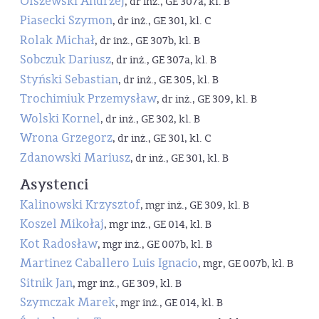
Olszewski Andrzej
, dr inż., GE 307a, kl. B
Piasecki Szymon
, dr inż., GE 301, kl. C
Rolak Michał
, dr inż., GE 307b, kl. B
Sobczuk Dariusz
, dr inż., GE 307a, kl. B
Styński Sebastian
, dr inż., GE 305, kl. B
Trochimiuk Przemysław
, dr inż., GE 309, kl. B
Wolski Kornel
, dr inż., GE 302, kl. B
Wrona Grzegorz
, dr inż., GE 301, kl. C
Zdanowski Mariusz
, dr inż., GE 301, kl. B
Asystenci
Kalinowski Krzysztof
, mgr inż., GE 309, kl. B
Koszel Mikołaj
, mgr inż., GE 014, kl. B
Kot Radosław
, mgr inż., GE 007b, kl. B
Martinez Caballero Luis Ignacio
, mgr, GE 007b, kl. B
Sitnik Jan
, mgr inż., GE 309, kl. B
Szymczak Marek
, mgr inż., GE 014, kl. B