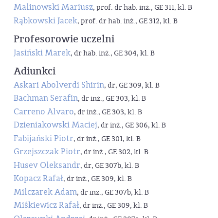
Malinowski Mariusz
, prof. dr hab. inż., GE 311, kl. B
Rąbkowski Jacek
, prof. dr hab. inż., GE 312, kl. B
Profesorowie uczelni
Jasiński Marek
, dr hab. inż., GE 304, kl. B
Adiunkci
Askari Abolverdi Shirin
, dr, GE 309, kl. B
Bachman Serafin
, dr inż., GE 303, kl. B
Carreno Alvaro
, dr inż., GE 303, kl. B
Dzieniakowski Maciej
, dr inż., GE 306, kl. B
Fabijański Piotr
, dr inż., GE 301, kl. B
Grzejszczak Piotr
, dr inż., GE 302, kl. B
Husev Oleksandr
, dr, GE 307b, kl. B
Kopacz Rafał
, dr inż., GE 309, kl. B
Milczarek Adam
, dr inż., GE 307b, kl. B
Miśkiewicz Rafał
, dr inż., GE 309, kl. B