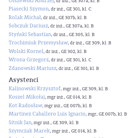
Olszewski Andrzej
, dr inż., GE 307a, kl. B
Piasecki Szymon
, dr inż., GE 301, kl. C
Rolak Michał
, dr inż., GE 307b, kl. B
Sobczuk Dariusz
, dr inż., GE 307a, kl. B
Styński Sebastian
, dr inż., GE 305, kl. B
Trochimiuk Przemysław
, dr inż., GE 309, kl. B
Wolski Kornel
, dr inż., GE 302, kl. B
Wrona Grzegorz
, dr inż., GE 301, kl. C
Zdanowski Mariusz
, dr inż., GE 301, kl. B
Asystenci
Kalinowski Krzysztof
, mgr inż., GE 309, kl. B
Koszel Mikołaj
, mgr inż., GE 014, kl. B
Kot Radosław
, mgr inż., GE 007b, kl. B
Martinez Caballero Luis Ignacio
, mgr, GE 007b, kl. B
Sitnik Jan
, mgr inż., GE 309, kl. B
Szymczak Marek
, mgr inż., GE 014, kl. B