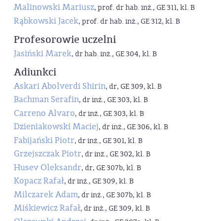
Malinowski Mariusz
, prof. dr hab. inż., GE 311, kl. B
Rąbkowski Jacek
, prof. dr hab. inż., GE 312, kl. B
Profesorowie uczelni
Jasiński Marek
, dr hab. inż., GE 304, kl. B
Adiunkci
Askari Abolverdi Shirin
, dr, GE 309, kl. B
Bachman Serafin
, dr inż., GE 303, kl. B
Carreno Alvaro
, dr inż., GE 303, kl. B
Dzieniakowski Maciej
, dr inż., GE 306, kl. B
Fabijański Piotr
, dr inż., GE 301, kl. B
Grzejszczak Piotr
, dr inż., GE 302, kl. B
Husev Oleksandr
, dr, GE 307b, kl. B
Kopacz Rafał
, dr inż., GE 309, kl. B
Milczarek Adam
, dr inż., GE 307b, kl. B
Miśkiewicz Rafał
, dr inż., GE 309, kl. B