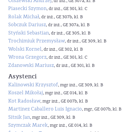
Olszewski Andrzej
, dr inż., GE 307a, kl. B
Piasecki Szymon
, dr inż., GE 301, kl. C
Rolak Michał
, dr inż., GE 307b, kl. B
Sobczuk Dariusz
, dr inż., GE 307a, kl. B
Styński Sebastian
, dr inż., GE 305, kl. B
Trochimiuk Przemysław
, dr inż., GE 309, kl. B
Wolski Kornel
, dr inż., GE 302, kl. B
Wrona Grzegorz
, dr inż., GE 301, kl. C
Zdanowski Mariusz
, dr inż., GE 301, kl. B
Asystenci
Kalinowski Krzysztof
, mgr inż., GE 309, kl. B
Koszel Mikołaj
, mgr inż., GE 014, kl. B
Kot Radosław
, mgr inż., GE 007b, kl. B
Martinez Caballero Luis Ignacio
, mgr, GE 007b, kl. B
Sitnik Jan
, mgr inż., GE 309, kl. B
Szymczak Marek
, mgr inż., GE 014, kl. B