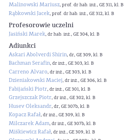
Malinowski Mariusz
, prof. dr hab. inż., GE 311, kl. B
Rąbkowski Jacek
, prof. dr hab. inż., GE 312, kl. B
Profesorowie uczelni
Jasiński Marek
, dr hab. inż., GE 304, kl. B
Adiunkci
Askari Abolverdi Shirin
, dr, GE 309, kl. B
Bachman Serafin
, dr inż., GE 303, kl. B
Carreno Alvaro
, dr inż., GE 303, kl. B
Dzieniakowski Maciej
, dr inż., GE 306, kl. B
Fabijański Piotr
, dr inż., GE 301, kl. B
Grzejszczak Piotr
, dr inż., GE 302, kl. B
Husev Oleksandr
, dr, GE 307b, kl. B
Kopacz Rafał
, dr inż., GE 309, kl. B
Milczarek Adam
, dr inż., GE 307b, kl. B
Miśkiewicz Rafał
, dr inż., GE 309, kl. B