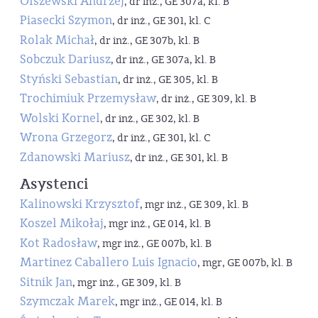
Olszewski Andrzej
, dr inż., GE 307a, kl. B
Piasecki Szymon
, dr inż., GE 301, kl. C
Rolak Michał
, dr inż., GE 307b, kl. B
Sobczuk Dariusz
, dr inż., GE 307a, kl. B
Styński Sebastian
, dr inż., GE 305, kl. B
Trochimiuk Przemysław
, dr inż., GE 309, kl. B
Wolski Kornel
, dr inż., GE 302, kl. B
Wrona Grzegorz
, dr inż., GE 301, kl. C
Zdanowski Mariusz
, dr inż., GE 301, kl. B
Asystenci
Kalinowski Krzysztof
, mgr inż., GE 309, kl. B
Koszel Mikołaj
, mgr inż., GE 014, kl. B
Kot Radosław
, mgr inż., GE 007b, kl. B
Martinez Caballero Luis Ignacio
, mgr, GE 007b, kl. B
Sitnik Jan
, mgr inż., GE 309, kl. B
Szymczak Marek
, mgr inż., GE 014, kl. B