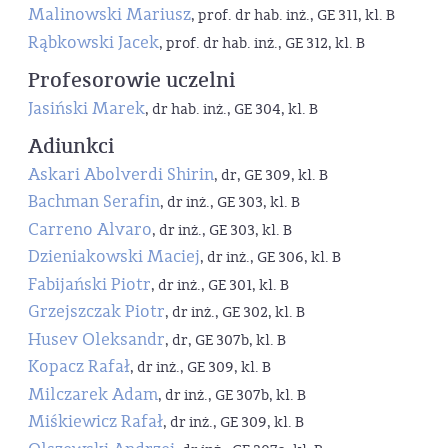
Malinowski Mariusz
, prof. dr hab. inż., GE 311, kl. B
Rąbkowski Jacek
, prof. dr hab. inż., GE 312, kl. B
Profesorowie uczelni
Jasiński Marek
, dr hab. inż., GE 304, kl. B
Adiunkci
Askari Abolverdi Shirin
, dr, GE 309, kl. B
Bachman Serafin
, dr inż., GE 303, kl. B
Carreno Alvaro
, dr inż., GE 303, kl. B
Dzieniakowski Maciej
, dr inż., GE 306, kl. B
Fabijański Piotr
, dr inż., GE 301, kl. B
Grzejszczak Piotr
, dr inż., GE 302, kl. B
Husev Oleksandr
, dr, GE 307b, kl. B
Kopacz Rafał
, dr inż., GE 309, kl. B
Milczarek Adam
, dr inż., GE 307b, kl. B
Miśkiewicz Rafał
, dr inż., GE 309, kl. B