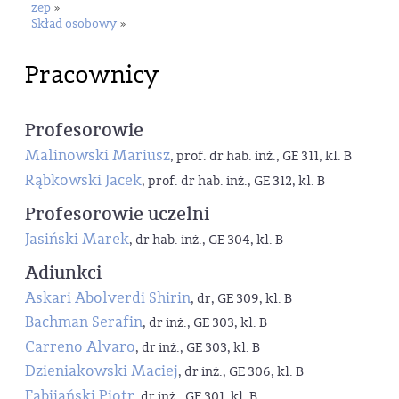
zep
»
Skład osobowy
»
Pracownicy
Profesorowie
Malinowski Mariusz
, prof. dr hab. inż., GE 311, kl. B
Rąbkowski Jacek
, prof. dr hab. inż., GE 312, kl. B
Profesorowie uczelni
Jasiński Marek
, dr hab. inż., GE 304, kl. B
Adiunkci
Askari Abolverdi Shirin
, dr, GE 309, kl. B
Bachman Serafin
, dr inż., GE 303, kl. B
Carreno Alvaro
, dr inż., GE 303, kl. B
Dzieniakowski Maciej
, dr inż., GE 306, kl. B
Fabijański Piotr
, dr inż., GE 301, kl. B