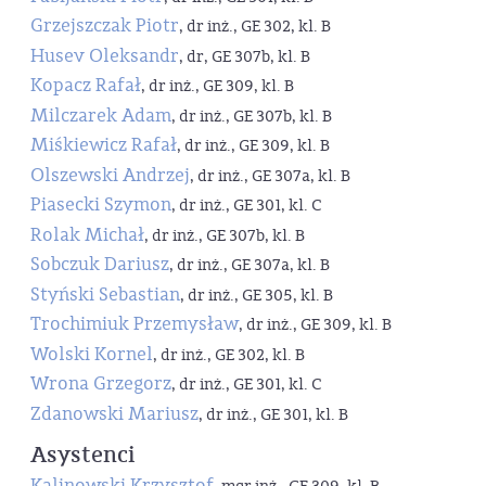
Grzejszczak Piotr
, dr inż., GE 302, kl. B
Husev Oleksandr
, dr, GE 307b, kl. B
Kopacz Rafał
, dr inż., GE 309, kl. B
Milczarek Adam
, dr inż., GE 307b, kl. B
Miśkiewicz Rafał
, dr inż., GE 309, kl. B
Olszewski Andrzej
, dr inż., GE 307a, kl. B
Piasecki Szymon
, dr inż., GE 301, kl. C
Rolak Michał
, dr inż., GE 307b, kl. B
Sobczuk Dariusz
, dr inż., GE 307a, kl. B
Styński Sebastian
, dr inż., GE 305, kl. B
Trochimiuk Przemysław
, dr inż., GE 309, kl. B
Wolski Kornel
, dr inż., GE 302, kl. B
Wrona Grzegorz
, dr inż., GE 301, kl. C
Zdanowski Mariusz
, dr inż., GE 301, kl. B
Asystenci
Kalinowski Krzysztof