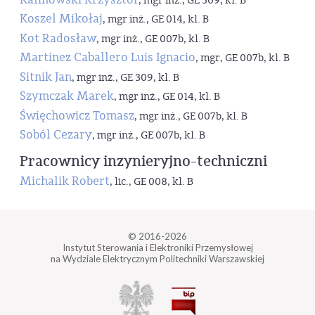
, mgr inż., GE 309, kl. B
Koszel Mikołaj
, mgr inż., GE 014, kl. B
Kot Radosław
, mgr inż., GE 007b, kl. B
Martinez Caballero Luis Ignacio
, mgr, GE 007b, kl. B
Sitnik Jan
, mgr inż., GE 309, kl. B
Szymczak Marek
, mgr inż., GE 014, kl. B
Święchowicz Tomasz
, mgr inż., GE 007b, kl. B
Soból Cezary
, mgr inż., GE 007b, kl. B
Pracownicy inzynieryjno-techniczni
Michalik Robert
, lic., GE 008, kl. B
© 2016-2026
Instytut Sterowania i Elektroniki Przemysłowej
na Wydziale Elektrycznym Politechniki Warszawskiej