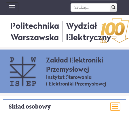
Toggle
navigation
Politechnika
Wydział
Warszawska
Elektryczny
Zakład Elektroniki
Przemysłowej
Instytut Sterowania
i Elektroniki Przemysłowej
Skład osobowy
Togg
navi